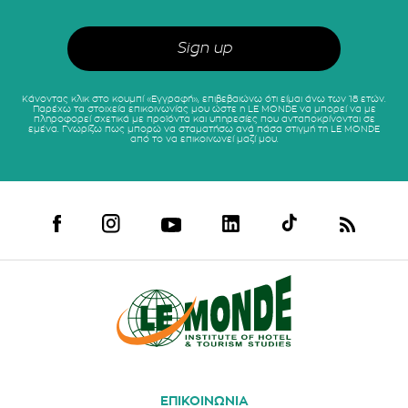
Κάνοντας κλικ στο κουμπί «Εγγραφή», επιβεβαιώνω ότι είμαι άνω των 18 ετών.
Παρέχω τα στοιχεία επικοινωνίας μου ώστε η LE MONDE να μπορεί να με
πληροφορεί σχετικά με προϊόντα και υπηρεσίες που ανταποκρίνονται σε
εμένα. Γνωρίζω πως μπορώ να σταματήσω ανά πάσα στιγμή τη LE MONDE
από το να επικοινωνεί μαζί μου.
ΕΠΙΚΟΙΝΩΝΙΑ