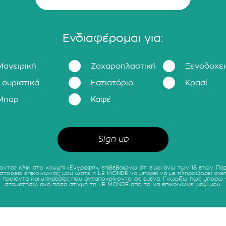
Ενδιαφέρομαι για:
Μαγειρική
Ζαχαροπλαστική
Ξενοδοχε
Τουριστικά
Εστιατόριο
Κρασί
Μπαρ
Καφέ
οντας κλικ στο κουμπί «Εγγραφή», επιβεβαιώνω ότι είμαι άνω των 18 ετών. Πα
 στοιχεία επικοινωνίας μου ώστε η LE MONDE να μπορεί να με πληροφορεί σχετ
ε προϊόντα και υπηρεσίες που ανταποκρίνονται σε εμένα. Γνωρίζω πως μπορώ 
σταματήσω ανά πάσα στιγμή τη LE MONDE από το να επικοινωνεί μαζί μου.