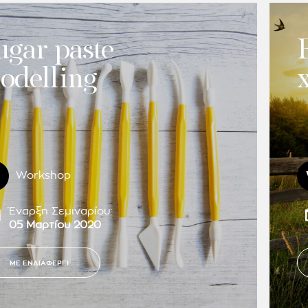
ugar paste
odelling
Workshop
Έναρξη Σεμιναρίου:
05 Μαρτίου 2020
ΜΕ ΕΝΔΙΑΦΕΡΕΙ