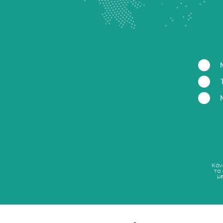
Κάν
τα
μ