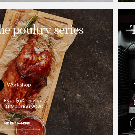
he poultry series
Workshop
Έναρξη Σεμιναρίου:
10 Μαρτίου 2020
ΜΕ ΕΝΔΙΑΦΕΡΕΙ