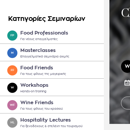
C
Κατηγορίες Σεμιναρίων
Food Professionals
FP
Για νέους επαγγελματίες
Masterclasses
M
Επαγγελματικά σεμινάρια αιχμής
W
Food Friends
FF
Για τους φίλους της μαγειρικής
Workshops
W
Hands-on training
Wine Friends
WF
Για τους φίλους του κρασιού
Hospitality Lectures
HL
Για ξενοδόχους & στελέχη του τουρισμού