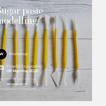
Sugar paste
modelling
W
Workshop
Έναρξη Σεμιναρίου:
06 Μαρτίου 2020
ΜΕ ΕΝΔΙΑΦΕΡΕΙ