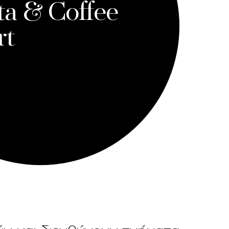
ta & Coffee
rt