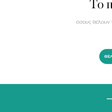
Το π
όσους θέλουν 
ΘΈΛ