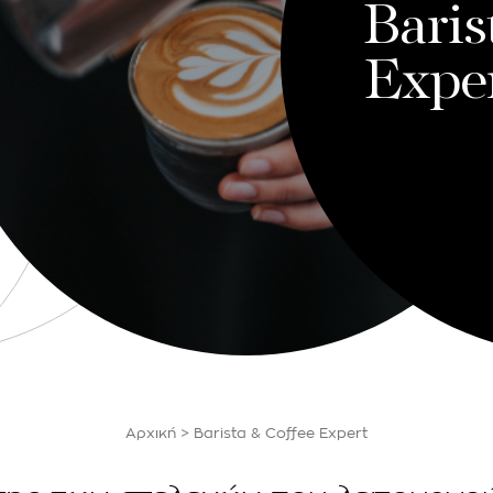
Baris
Expe
Αρχική
>
Barista & Coffee Expert