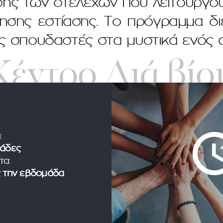
ης των στελεχών που λειτουργού
ρησης εστίασης. Το πρόγραμμα δι
ς σπουδαστές στα μυστικά ενός α
:
άδες
τα:
 την εβδομάδα