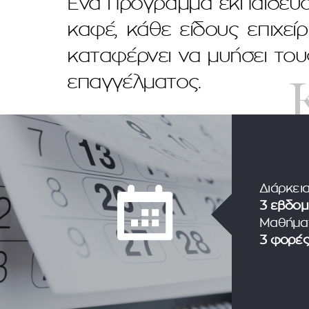
Ένα πρόγραμμα εκπαίδευσ
καφέ, κάθε είδους επιχεί
καταφέρνει να μυήσει του
επαγγέλματος
.
Διάρκεια
3 εβδομ
Μαθήμα
3 φορές