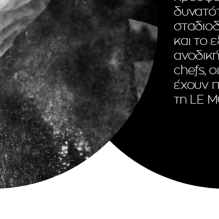
δυνατό
σταδιοδ
και το 
ανοδική
chefs, ο
έχουν 
τη LE 