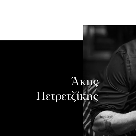
Άκης
ό τα
πεδο
Πετρετζίκης
ε
σίας
κής