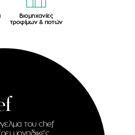
α
Βιομηχανίες
τροφίμων & ποτών
ef
γελμα του chef
ρει μοναδικές