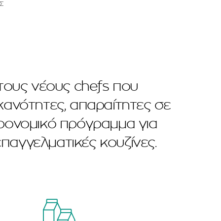
Σ
 τους νέους chefs που
κανότητες, απαραίτητες σε
στρονομικό πρόγραμμα για
επαγγελματικές κουζίνες.