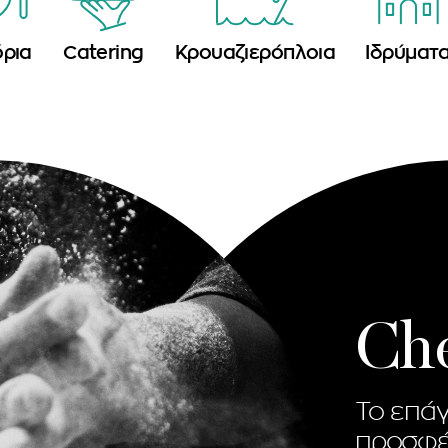
όρια
Catering
Κρουαζιερόπλοια
Ιδρύματ
Ch
To επάγ
προσφέ