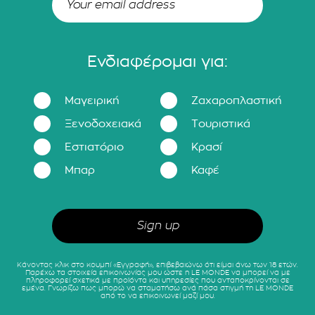
Ενδιαφέρομαι για:
Μαγειρική
Ζαχαροπλαστική
Ξενοδοχειακά
Τουριστικά
Εστιατόριο
Κρασί
Μπαρ
Καφέ
Κάνοντας κλικ στο κουμπί «Εγγραφή», επιβεβαιώνω ότι είμαι άνω των 18 ετών.
Παρέχω τα στοιχεία επικοινωνίας μου ώστε η LE MONDE να μπορεί να με
πληροφορεί σχετικά με προϊόντα και υπηρεσίες που ανταποκρίνονται σε
εμένα. Γνωρίζω πως μπορώ να σταματήσω ανά πάσα στιγμή τη LE MONDE
από το να επικοινωνεί μαζί μου.