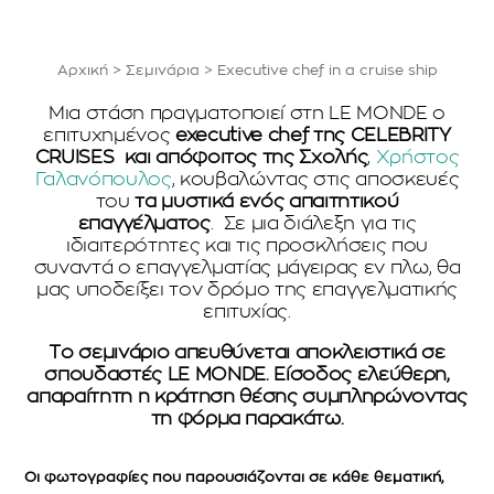
Αρχική
>
Σεμινάρια
>
Executive chef in a cruise ship
Μια στάση πραγματοποιεί στη LE MONDE ο
επιτυχημένος
executive chef της CELEBRITY
CRUISES και απόφοιτος της Σχολής
,
Χρήστος
Γαλανόπουλος
, κουβαλώντας στις αποσκευές
του
τα μυστικά ενός απαιτητικού
επαγγέλματος
. Σε μια διάλεξη για τις
ιδιαιτερότητες και τις προσκλήσεις που
συναντά ο επαγγελματίας μάγειρας εν πλω, θα
μας υποδείξει τον δρόμο της επαγγελματικής
επιτυχίας.
Το σεμινάριο απευθύνεται αποκλειστικά σε
σπουδαστές LE MONDE. Είσοδος ελεύθερη,
απαραίτητη η κράτηση θέσης συμπληρώνοντας
τη φόρμα παρακάτω.
Οι φωτογραφίες που παρουσιάζονται σε κάθε θεματική,