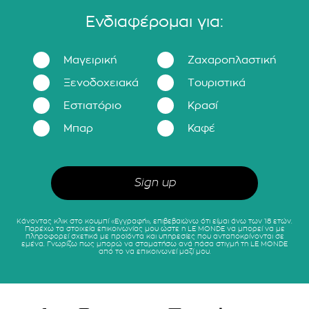
Ενδιαφέρομαι για:
Μαγειρική
Ζαχαροπλαστική
Ξενοδοχειακά
Τουριστικά
Εστιατόριο
Κρασί
Μπαρ
Καφέ
Κάνοντας κλικ στο κουμπί «Εγγραφή», επιβεβαιώνω ότι είμαι άνω των 18 ετών.
Παρέχω τα στοιχεία επικοινωνίας μου ώστε η LE MONDE να μπορεί να με
πληροφορεί σχετικά με προϊόντα και υπηρεσίες που ανταποκρίνονται σε
εμένα. Γνωρίζω πως μπορώ να σταματήσω ανά πάσα στιγμή τη LE MONDE
από το να επικοινωνεί μαζί μου.