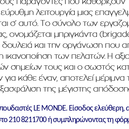
κούς παράγοντες που καθορίζουν τ
 εύρυθμη λειτουργία μιας επαγγελμα
αι σ’ αυτό
.
Το σύνολο των εργαζο
, ονομάζεται μπριγκάντα (brigade)
δουλειά και την οργάνωση που απαιτ
 η ικανοποίηση των πελατών. Η αξ
ών σημείων τους και ο σωστός κα
για κάθε έναν, αποτελεί μέριμνα 
εξασφάλιση της μέγιστης απόδοσης
σπουδαστές LE MONDE. Eίσοδος ελεύθερη, 
στο 210 8211700 ή συμπληρώνοντας τη φόρ