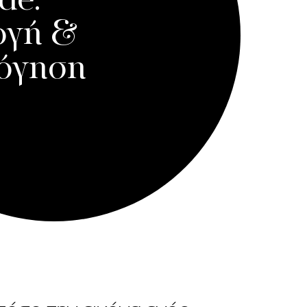
de.
ογή &
λόγηση