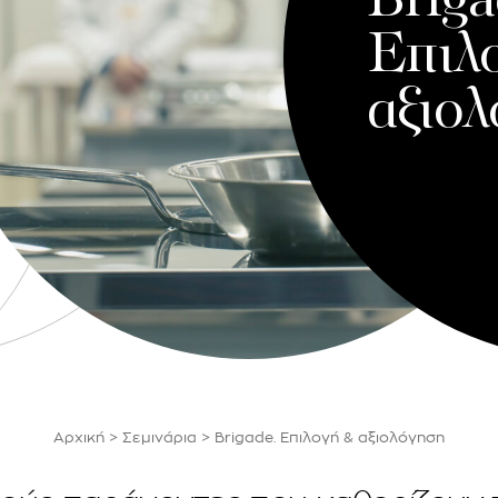
Briga
Επιλ
αξιο
Αρχική
>
Σεμινάρια
>
Brigade. Επιλογή & αξιολόγηση