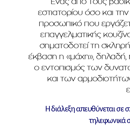
Ένας από τους βασι
εστιατορίου όσο και την
προσωπικό που εργάζετ
επαγγελματικής κουζίνας
σηματοδοτεί τη σκληρή 
έκβαση η «μάχη», δηλαδή,
ο εντοπισμός των δυνατ
και των αρμοδιοτήτων 
Η διάλεξη απευθύνεται σε 
τηλεφωνικά 