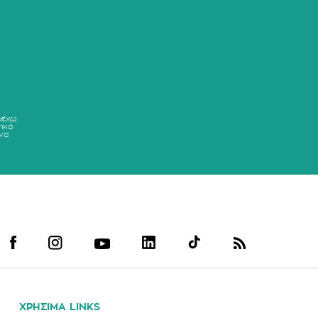
ρέχω
ικά
να
ΧΡΗΣΙΜΑ LINKS