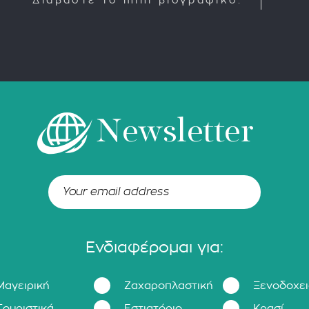
Διαβάστε το mini βιογραφικό:
Newsletter
Ενδιαφέρομαι για:
Μαγειρική
Ζαχαροπλαστική
Ξενοδοχε
Τουριστικά
Εστιατόριο
Κρασί