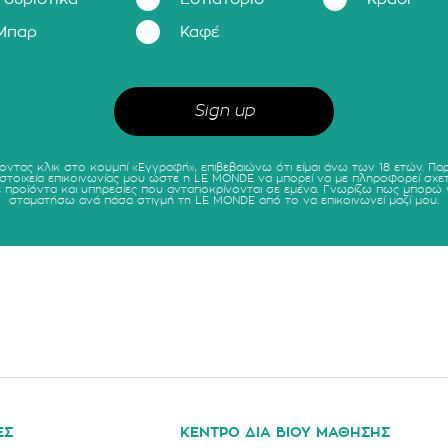
Μπαρ
Καφέ
οντας κλικ στο κουμπί «Εγγραφή», επιβεβαιώνω ότι είμαι άνω των 18 ετών. Πα
 στοιχεία επικοινωνίας μου ώστε η LE MONDE να μπορεί να με πληροφορεί σχετ
ε προϊόντα και υπηρεσίες που ανταποκρίνονται σε εμένα. Γνωρίζω πως μπορώ 
σταματήσω ανά πάσα στιγμή τη LE MONDE από το να επικοινωνεί μαζί μου.
ΕΣ
ΚΕΝΤΡΟ ΔΙΑ ΒΙΟΥ ΜΑΘΗΣΗΣ