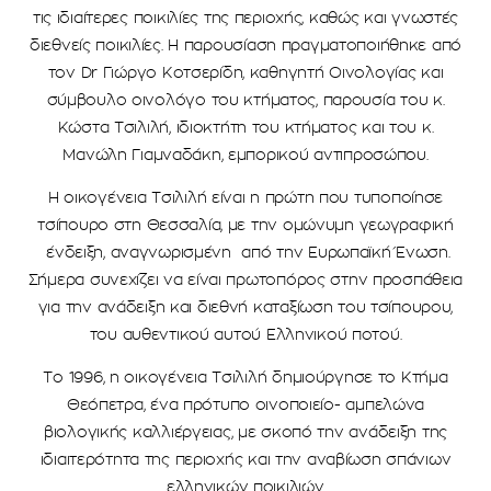
τις ιδιαίτερες ποικιλίες της περιοχής, καθώς και γνωστές
διεθνείς ποικιλίες. Η παρουσίαση πραγματοποιήθηκε από
τον Dr Γιώργο Κοτσερίδη, καθηγητή Οινολογίας και
σύμβουλο οινολόγο του κτήματος, παρουσία του κ.
Κώστα Τσιλιλή, ιδιοκτήτη του κτήματος και του κ.
Μανώλη Γιαμναδάκη, εμπορικού αντιπροσώπου.
Η οικογένεια Τσιλιλή είναι η πρώτη που τυποποίησε
τσίπουρο στη Θεσσαλία, με την ομώνυμη γεωγραφική
ένδειξη, αναγνωρισμένη από την Ευρωπαϊκή Ένωση.
Σήμερα συνεχίζει να είναι πρωτοπόρος στην προσπάθεια
για την ανάδειξη και διεθνή καταξίωση του τσίπουρου,
του αυθεντικού αυτού Ελληνικού ποτού.
Το 1996, η οικογένεια Τσιλιλή δημιούργησε το Κτήμα
Θεόπετρα, ένα πρότυπο οινοποιείο- αμπελώνα
βιολογικής καλλιέργειας, με σκοπό την ανάδειξη της
ιδιαιτερότητα της περιοχής και την αναβίωση σπάνιων
ελληνικών ποικιλιών.