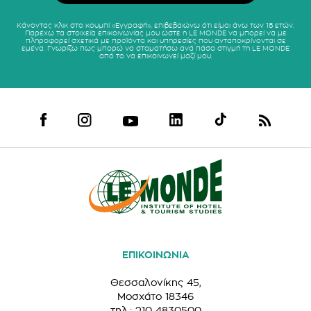
Κάνοντας κλικ στο κουμπί «Εγγραφή», επιβεβαιώνω ότι είμαι άνω των 18 ετών.
Παρέχω τα στοιχεία επικοινωνίας μου ώστε η LE MONDE να μπορεί να με
πληροφορεί σχετικά με προϊόντα και υπηρεσίες που ανταποκρίνονται σε
εμένα. Γνωρίζω πως μπορώ να σταματήσω ανά πάσα στιγμή τη LE MONDE
από το να επικοινωνεί μαζί μου.
ΕΠΙΚΟΙΝΩΝΙΑ
Θεσσαλονίκης 45,
Μοσχάτο 18346
τηλ.: 210 4830500