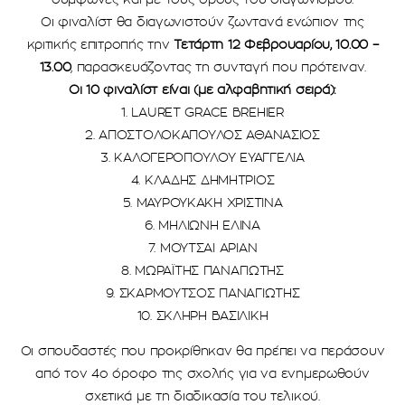
Οι φιναλίστ θα διαγωνιστούν ζωντανά ενώπιον της
κριτικής επιτροπής την
Τετάρτη 12 Φεβρουαρίου, 10.00 –
13.00
, παρασκευάζοντας τη συνταγή που πρότειναν.
Οι 10 φιναλίστ είναι (με αλφαβητική σειρά):
1. LAURET GRACE BREHIER
2. ΑΠΟΣΤΟΛΟΚΑΠΟΥΛΟΣ ΑΘΑΝΑΣΙΟΣ
3. ΚΑΛΟΓΕΡΟΠΟΥΛΟΥ ΕΥΑΓΓΕΛΙΑ
4. ΚΛΑΔΗΣ ΔΗΜΗΤΡΙΟΣ
5. ΜΑΥΡΟΥΚΑΚΗ ΧΡΙΣΤΙΝΑ
6. ΜΗΛΙΩΝΗ ΕΛΙΝΑ
7. ΜΟΥΤΣΑΙ ΑΡΙΑΝ
8. ΜΩΡΑΪΤΗΣ ΠΑΝΑΓΙΩΤΗΣ
9. ΣΚΑΡΜΟΥΤΣΟΣ ΠΑΝΑΓΙΩΤΗΣ
10. ΣΚΛΗΡΗ ΒΑΣΙΛΙΚΗ
Οι σπουδαστές που προκρίθηκαν θα πρέπει να περάσουν
από τον 4ο όροφο της σχολής για να ενημερωθούν
σχετικά με τη διαδικασία του τελικού.