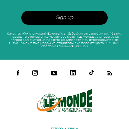
Κάνοντας κλικ στο κουμπί «Εγγραφή», επιβεβαιώνω ότι είμαι άνω των 18 ετών.
Παρέχω τα στοιχεία επικοινωνίας μου ώστε η LE MONDE να μπορεί να με
πληροφορεί σχετικά με προϊόντα και υπηρεσίες που ανταποκρίνονται σε
εμένα. Γνωρίζω πως μπορώ να σταματήσω ανά πάσα στιγμή τη LE MONDE
από το να επικοινωνεί μαζί μου.
ΕΠΙΚΟΙΝΩΝΙΑ