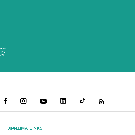
ρέχω
ικά
να
ΧΡΗΣΙΜΑ LINKS