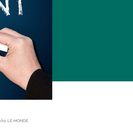
μιλο LE MONDE