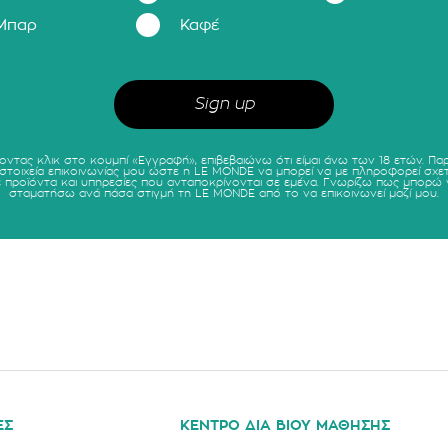
Μπαρ
Καφέ
οντας κλικ στο κουμπί «Εγγραφή», επιβεβαιώνω ότι είμαι άνω των 18 ετών. Πα
 στοιχεία επικοινωνίας μου ώστε η LE MONDE να μπορεί να με πληροφορεί σχετ
ε προϊόντα και υπηρεσίες που ανταποκρίνονται σε εμένα. Γνωρίζω πως μπορώ 
σταματήσω ανά πάσα στιγμή τη LE MONDE από το να επικοινωνεί μαζί μου.
ΕΣ
ΚΕΝΤΡΟ ΔΙΑ ΒΙΟΥ ΜΑΘΗΣΗΣ