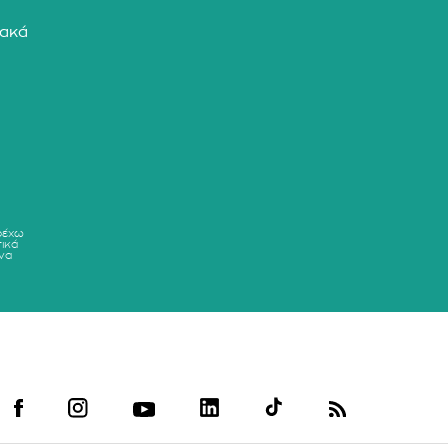
ιακά
ρέχω
ικά
να