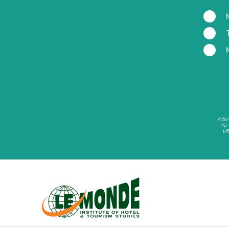
Κάν
τα
μ