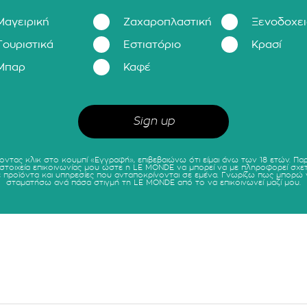
Μαγειρική
Ζαχαροπλαστική
Ξενοδοχε
Τουριστικά
Εστιατόριο
Κρασί
Μπαρ
Καφέ
οντας κλικ στο κουμπί «Εγγραφή», επιβεβαιώνω ότι είμαι άνω των 18 ετών. Πα
 στοιχεία επικοινωνίας μου ώστε η LE MONDE να μπορεί να με πληροφορεί σχετ
ε προϊόντα και υπηρεσίες που ανταποκρίνονται σε εμένα. Γνωρίζω πως μπορώ 
σταματήσω ανά πάσα στιγμή τη LE MONDE από το να επικοινωνεί μαζί μου.