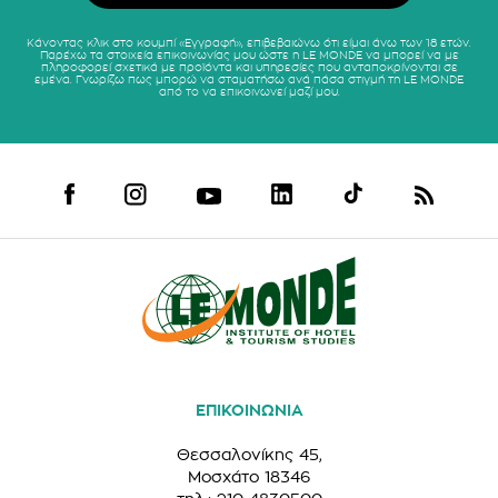
Κάνοντας κλικ στο κουμπί «Εγγραφή», επιβεβαιώνω ότι είμαι άνω των 18 ετών.
Παρέχω τα στοιχεία επικοινωνίας μου ώστε η LE MONDE να μπορεί να με
πληροφορεί σχετικά με προϊόντα και υπηρεσίες που ανταποκρίνονται σε
εμένα. Γνωρίζω πως μπορώ να σταματήσω ανά πάσα στιγμή τη LE MONDE
από το να επικοινωνεί μαζί μου.
ΕΠΙΚΟΙΝΩΝΙΑ
Θεσσαλονίκης 45,
Μοσχάτο 18346