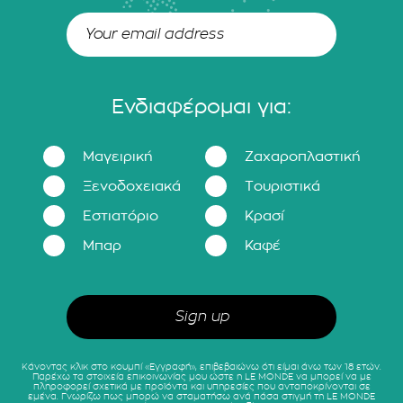
Ενδιαφέρομαι για:
Μαγειρική
Ζαχαροπλαστική
Ξενοδοχειακά
Τουριστικά
Εστιατόριο
Κρασί
Μπαρ
Καφέ
Κάνοντας κλικ στο κουμπί «Εγγραφή», επιβεβαιώνω ότι είμαι άνω των 18 ετών.
Παρέχω τα στοιχεία επικοινωνίας μου ώστε η LE MONDE να μπορεί να με
πληροφορεί σχετικά με προϊόντα και υπηρεσίες που ανταποκρίνονται σε
εμένα. Γνωρίζω πως μπορώ να σταματήσω ανά πάσα στιγμή τη LE MONDE