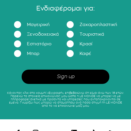
Ενδιαφέρομαι για:
Μαγειρική
Ζαχαροπλαστική
Ξενοδοχειακά
Τουριστικά
Εστιατόριο
Κρασί
Μπαρ
Καφέ
Κάνοντας κλικ στο κουμπί «Εγγραφή», επιβεβαιώνω ότι είμαι άνω των 18 ετών.
Παρέχω τα στοιχεία επικοινωνίας μου ώστε η LE MONDE να μπορεί να με
πληροφορεί σχετικά με προϊόντα και υπηρεσίες που ανταποκρίνονται σε
εμένα. Γνωρίζω πως μπορώ να σταματήσω ανά πάσα στιγμή τη LE MONDE
από το να επικοινωνεί μαζί μου.