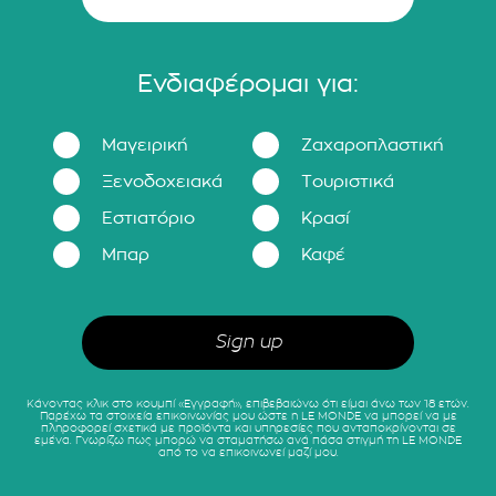
Ενδιαφέρομαι για:
Μαγειρική
Ζαχαροπλαστική
Ξενοδοχειακά
Τουριστικά
Εστιατόριο
Κρασί
Μπαρ
Καφέ
Κάνοντας κλικ στο κουμπί «Εγγραφή», επιβεβαιώνω ότι είμαι άνω των 18 ετών.
Παρέχω τα στοιχεία επικοινωνίας μου ώστε η LE MONDE να μπορεί να με
πληροφορεί σχετικά με προϊόντα και υπηρεσίες που ανταποκρίνονται σε
εμένα. Γνωρίζω πως μπορώ να σταματήσω ανά πάσα στιγμή τη LE MONDE
από το να επικοινωνεί μαζί μου.