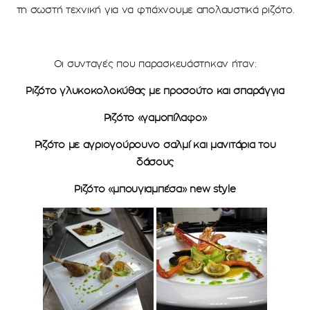
τη σωστή τεχνική για να φτιάχνουμε απολαυστικά ριζότο.
Οι συνταγές που παρασκευάστηκαν ήταν:
Ριζότο γλυκοκολοκύθας με προσούτο και σπαράγγια
Ριζότο «γαμοπίλαφο»
Ριζότο με αγριογούρουνο σαλμί και μανιτάρια του
δάσους
Ριζότο «μπουγιαμπέσα»
new style