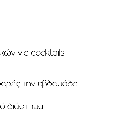
ών για cocktails
φορές την εβδομάδα.
ό διάστημα