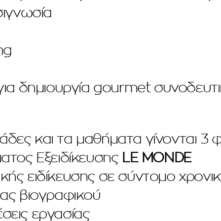
σιγνωσία
ng
ια δημιουργία gourmet συνοδευτικ
άδες και τα μαθήματα γίνονται 3 
ατος Εξειδίκευσης
LE MONDE
ής ειδίκευσης σε σύντομο χρονικ
ας βιογραφικού
εις εργασίας