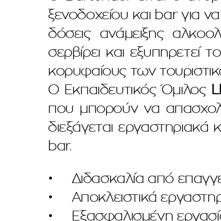
ξενοδοχείου και bar για ν
δόσεις ανάμειξης αλκοολ
σερβίρει και εξυπηρετεί 
κορυφαίους των τουριστι
Ο Εκπαιδευτικός Όμιλος
L
που μπορούν να απασχολη
διεξάγεται εργαστηριακά 
bar.
• Διδασκαλία από επαγγε
• Αποκλειστικά εργαστηρ
• Εξασφαλισμένη εργασία 