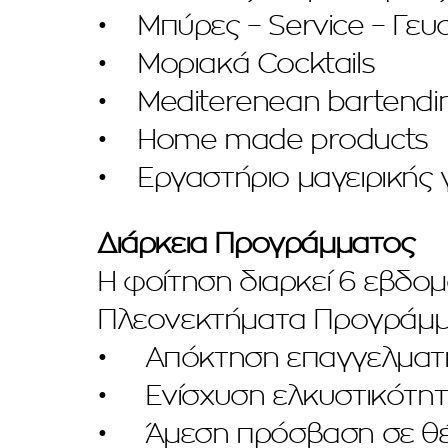
• Μπύρες – Service – Γευ
• Μοριακά Cocktails
• Mediterenean bartendi
• Home made products
• Εργαστήριο μαγειρικής γ
Διάρκεια Προγράμματος
Η φοίτηση διαρκεί 6 εβδομ
Πλεονεκτήματα Προγράμμ
• Απόκτηση επαγγελματικ
• Ενίσχυση ελκυστικότητ
• Άμεση πρόσβαση σε θέσ