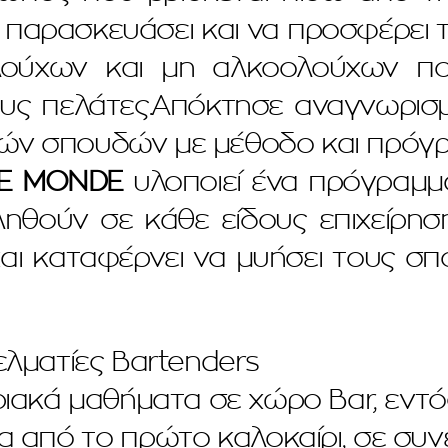
α παρασκευάσει και να προσφέρει τ
ούχων και μη αλκοολούχων ποτώ
τους πελάτες.Απόκτησε αναγνωρισ
κών σπουδών με μέθοδο και πρόγρ
E MONDE
υλοποιεί ένα πρόγραμμα
θούν σε κάθε είδους επιχείρησ
και καταφέρνει να μυήσει τους σ
λματίες Bartenders
ιακά μαθήματα σε χώρο Bar, εντό
από το πρώτο καλοκαίρι, σε συν