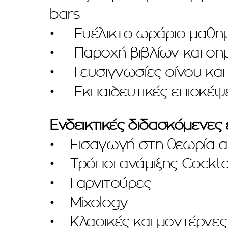
bars
• Ευέλικτο ωράριο μαθη
• Παροχή βιβλίων και ση
• Γευσιγνωσίες οίνου κα
• Εκπαιδευτικές επισκέψε
Ενδεικτικές διδασκόμενες
• Εισαγωγή στη θεωρία 
• Τρόποι ανάμιξης Cocktai
• Γαρνιτούρες
• Mixology
• Κλασικές και μοντέρνες