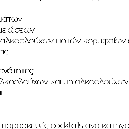
μάτων
μειώσεων
ι αλκοολούχων ποτών κορυφαίων 
ις
 ενότητες
αλκοολούχων και μη αλκοολούχω
l
 παρασκευές cocktails ανά κατηγο