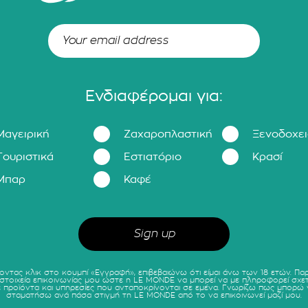
Ενδιαφέρομαι για:
Μαγειρική
Ζαχαροπλαστική
Ξενοδοχε
Τουριστικά
Εστιατόριο
Κρασί
Μπαρ
Καφέ
οντας κλικ στο κουμπί «Εγγραφή», επιβεβαιώνω ότι είμαι άνω των 18 ετών. Πα
 στοιχεία επικοινωνίας μου ώστε η LE MONDE να μπορεί να με πληροφορεί σχετ
ε προϊόντα και υπηρεσίες που ανταποκρίνονται σε εμένα. Γνωρίζω πως μπορώ 
σταματήσω ανά πάσα στιγμή τη LE MONDE από το να επικοινωνεί μαζί μου.