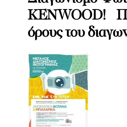
KENWOOD! Περ
όρους του διαγ