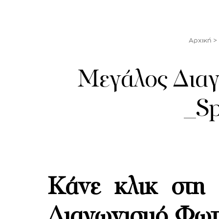
Αρχική
>
Μεγάλος Δια
_S
Κάνε κλικ στη 
Διαγωνισμό Φω