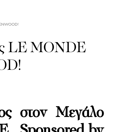
KENWOOD!
ίας LE MONDE
OD!
ρος στον Μεγάλο
 _Sponsored by