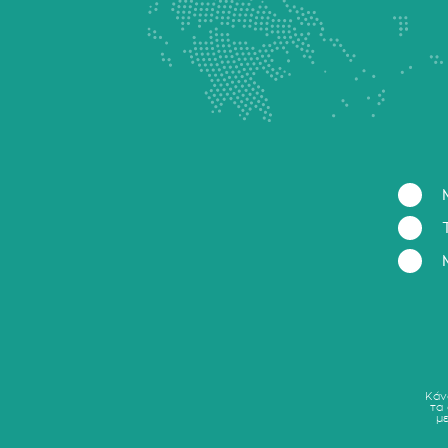
Κάν
τα
μ