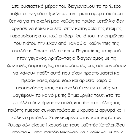
Στο ουσιαστικό μέρος του διαγωνισμού, το τριήμερο
ταξίδι στην γεύση ξεκίνησε την πρώτη ημέρα ιδιαίτερα
θετικά για τη σχολή μας, καθώς το πρώτο μετάλλιο δεν
άργησε να έρθει και έτσι στην κατηγορία της έτοιμης
παρουσίασης ατομικού επιδορπίου, όπου την επιμέλεια
του πιάτου την είχαν από κοινού οι καθηγητές της
σχολής κ. Πρωτοψάλτης και κ. Παγιατάκης, το χρυσό
ήταν γεγονός. Αρχίζοντας ο διαγωνισμός με τις
ζωντανές δημιουργίες, οι σπουδαστές μας αδημονούσαν
να κάνουν πράξη αυτό που είχαν προετοιμαστεί και
ήξεραν καλά, αφού εδώ και αρκετό καιρό οι
προπονήσεις τους στη σχολή ήταν εντατικές: να
μαγέψουν το κοινό με τις δημιουργίες τους. Έτσι τα
μετάλλια δεν άργησαν πολύ, και ήδη στο τέλος της
πρώτης ημέρας συγκεντρώσαμε 3 χρυσά, 2 αργυρά και 1
χάλκινο μετάλλιο. Συγκεκριμένα στην κατηγορία των
ζυμαρικώv είχαμε 1 χρυσό με τους μαθητές Χετελεκίδου
Πατρίσια – Παπουτσιάδη Νικόλαο, και 1 χάλκινο με τους