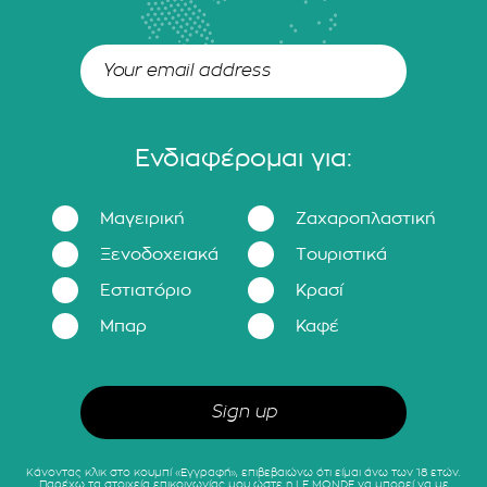
Ενδιαφέρομαι για:
Μαγειρική
Ζαχαροπλαστική
Ξενοδοχειακά
Τουριστικά
Εστιατόριο
Κρασί
Μπαρ
Καφέ
Κάνοντας κλικ στο κουμπί «Εγγραφή», επιβεβαιώνω ότι είμαι άνω των 18 ετών.
Παρέχω τα στοιχεία επικοινωνίας μου ώστε η LE MONDE να μπορεί να με