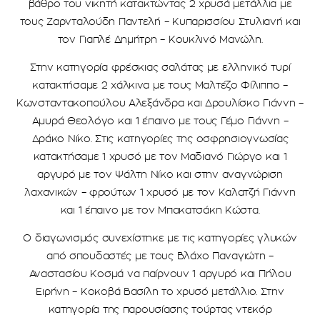
βάθρο του νικητή κατακτώντας 2 χρυσά μετάλλια με
τους Ζαρνταλούδη Παντελή – Κυπαρισσίου Στυλιανή και
τον Γιαπλέ Δημήτρη – Κουκλινό Μανώλη.
Στην κατηγορία φρέσκιας σαλάτας με ελληνικό τυρί
κατακτήσαμε 2 χάλκινα με τους Μαλτέζο Φίλιππο –
Κωνσταντακοπούλου Αλεξάνδρα και Δρουλίσκο Γιάννη –
Αμυρά Θεολόγο και 1 έπαινο με τους Γέμο Γιάννη –
Δράκο Νίκο. Στις κατηγορίες της οσφρησιογνωσίας
κατακτήσαμε 1 χρυσό με τον Μαδιανό Γιώργο και 1
αργυρό με τον Ψάλτη Νίκο και στην αναγνώριση
λαχανικών – φρούτων 1 χρυσό με τον Καλατζή Γιάννη
και 1 έπαινο με τον Μπακατσάκη Κώστα.
Ο διαγωνισμός συνεχίστηκε με τις κατηγορίες γλυκών
από σπουδαστές με τους Βλάχο Παναγιώτη –
Αναστασίου Κοσμά να παίρνουν 1 αργυρό και Πήλου
Ειρήνη – Κοκοβά Βασίλη το χρυσό μετάλλιο. Στην
κατηγορία της παρουσίασης τούρτας ντεκόρ