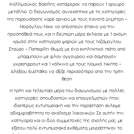
Καλλιμούκος Βασίλης κατάφεραν να πάρουν 1 αργυρό
μετάλλιο. Ο διαγωνισμός συνεχίστηκε με τις κατηγορίες
της παρουσίασης καρέ αρνιού με τους Κανατά Δημήτρη –
Μορόγλου Νίκο να αποσπούν έπαινο για την
προσπάθειά τους και η δεύτερη μέρα έκλεισε με 1 ακόμη
χρυσό στην κατηγορία ψαριών με τους Νιζάμογλου
Σταύρο – Παπαφίλη Θωμά, με ένα εκπληκτικό πιάτο από
μπαρμπούνι με φλαν αγγουριού και σαμπαγιόν
γκρειπφρουτ και 1 χάλκινο με τους Νομικό Νικήτα –
Αλεξίου Ευστάθιο να άξιζε περισσότερο από την τρίτη
θέση.
Η τρίτη και τελευταία μέρα του διαγωνισμού με πολλές
κατηγορίες σπουδαστών και επαγγελματιών ήταν
ιδιαιτέρως εντυπωσιακή και την παράσταση έκλεψε
αδιαμφισβήτητα το σκάλισμα λαχανικών. Σε αυτήν την
κατηγορία και οι δύο συμμετοχές της σχολής μας, με
εξίσου πολύ εντυπωσιακά εκθέματα, μοιράστηκαν το