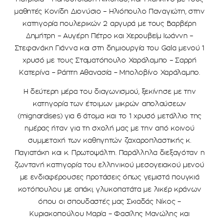
μαθητές Κονίδη Διονύσιο – Ηλιόπουλο Παναγιώτη, στην
κατηγορία πουλερικών 2 αργυρά με τους Βαρβέρη
Δημήτρη – Αυγέρη Πέτρο και Χερουβείμ Ιωάννη –
Στεφανάκη Γιάννα και στη δημιουργία του Gala μενού 1
χρυσό με τους Σταματόπουλο Χαράλαμπο – Σαρρή
Κατερίνα – Ράπτη Αθανασία – Μπολοβίνο Χαράλαμπο.
Η δεύτερη μέρα του διαγωνισμού, ξεκίνησε με την
κατηγορία των έτοιμων μικρών απολαύσεων
(mignardises) για 6 άτομα και το 1 χρυσό μετάλλιο της
ημέρας ήταν για τη σχολή μας με την από κοινού
συμμετοχή των καθηγητών ζαχαροπλαστικής κ.
Παγιατάκη και κ. Πρωτοψάλτη. Παράλληλα διεξαγόταν η
ζωντανή κατηγορία του ελληνικού μεσογειακού μενού
με ενδιαφέρουσες προτάσεις όπως γεμιστά πουγκιά
κοτόπουλου με απάκι, γλυκοπατάτα με λικέρ κράνων
όπου οι σπουδαστές μας Σκιαδάς Νίκος –
Κυριακοπούλου Μαρία – Φασίλης Μανώλης και