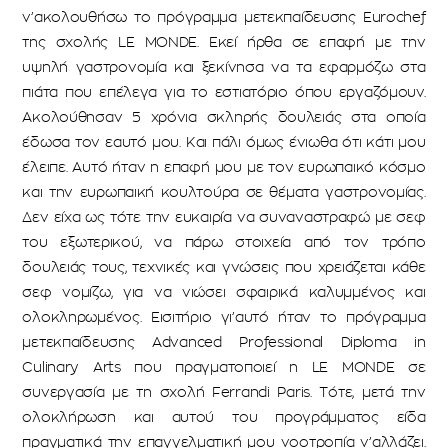
ν’ακολουθήσω το πρόγραμμα μετεκπαίδευσης Εurochef
της σχολής LE MONDE. Εκεί ήρθα σε επαφή με την
υψηλή γαστρονομία και ξεκίνησα να τα εφαρμόζω στα
πιάτα που επέλεγα για το εστιατόριο όπου εργαζόμουν.
Ακολούθησαν 5 χρόνια σκληρής δουλειάς στα οποία
έδωσα τον εαυτό μου. Και πάλι όμως ένιωθα ότι κάτι μου
έλειπε. Αυτό ήταν η επαφή μου με τον ευρωπαικό κόσμο
και την ευρωπαική κουλτούρα σε θέματα γαστρονομίας.
Δεν είχα ως τότε την ευκαιρία να συναναστραφώ με σεφ
του εξωτερικού, να πάρω στοιχεία από τον τρόπο
δουλειάς τους, τεχνικές και γνώσεις που χρειάζεται κάθε
σεφ νομίζω, για να νιώσει σφαιρικά καλυμμένος και
ολοκληρωμένος. Εισιτήριο γι’αυτό ήταν το πρόγραμμα
μετεκπαίδευσης Advanced Professional Diploma in
Culinary Arts που πραγματοποιεί η LE MONDE σε
συνεργασία με τη σχολή Ferrandi Paris. Τότε, μετά την
ολοκλήρωση και αυτού του προγράμματος είδα
πραγματικά την επαγγελματική μου νοοτροπία ν’αλλάζει.