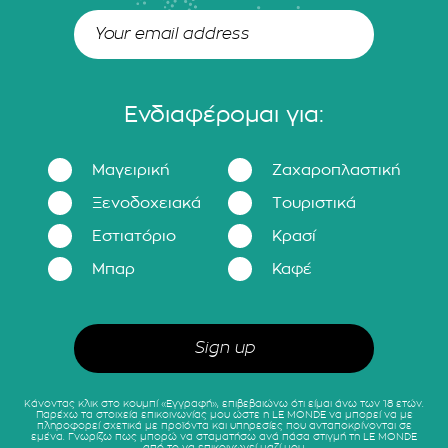
Ενδιαφέρομαι για:
Μαγειρική
Ζαχαροπλαστική
Ξενοδοχειακά
Τουριστικά
Εστιατόριο
Κρασί
Μπαρ
Καφέ
Κάνοντας κλικ στο κουμπί «Εγγραφή», επιβεβαιώνω ότι είμαι άνω των 18 ετών.
Παρέχω τα στοιχεία επικοινωνίας μου ώστε η LE MONDE να μπορεί να με
πληροφορεί σχετικά με προϊόντα και υπηρεσίες που ανταποκρίνονται σε
εμένα. Γνωρίζω πως μπορώ να σταματήσω ανά πάσα στιγμή τη LE MONDE
από το να επικοινωνεί μαζί μου.