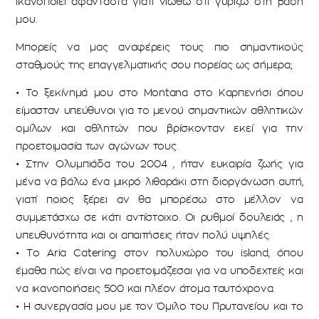
ικανοποιεί αφάνταστα γιατί νιώθω ότι γυρίζω στη βάση
μου.
Μπορείς να μας αναφέρεις τους πιο σημαντικούς
σταθμούς της επαγγελματικής σου πορείας ως σήμερα;
• Το ξεκίνημά μου στο Montana στο Καρπενήσι όπου
είμασταν υπεύθυνοι για το μενού σημαντικών αθλητικών
ομίλων και αθλητών που βρίσκονταν εκεί για την
προετοιμασία των αγώνων τους.
• Στην Ολυμπιάδα του 2004 , ήταν ευκαιρία ζωής για
μένα να βάλω ένα μικρό λιθαράκι στη διοργάνωση αυτή,
γιατί ποιος ξέρει αν θα μπορέσω στο μέλλον να
συμμετάσχω σε κάτι αντίστοιχο. Οι ρυθμοί δουλειάς , η
υπευθυνότητα και οι απαιτήσεις ήταν πολύ υψηλές.
• Το Aria Catering στον πολυχώρο του island, όπου
έμαθα πώς είναι να προετοιμάζεσαι για να υποδεχτείς και
να ικανοποιήσεις 500 και πλέον άτομα ταυτόχρονα.
• Η συνεργασία μου με τον Όμιλο του Πρυτανείου και το