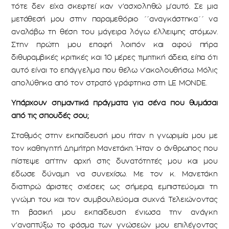
τότε δεν είχα σκεφτεί καν ν’ασχοληθώ μ’αυτό. Σε μια
μετάθεσή μου στην παραμεθόριο ΄΄αναγκάστηκα΄΄ να
αναλάβω τη θέση του μάγειρα λόγω έλλειψης ατόμων.
Στην πρώτη μου επαφή λοιπόν και αφού πήρα
διθυραμβικές κριτικές και 10 μέρες τιμητική άδεια, είπα ότι
αυτό είναι το επάγγελμα που θέλω ν’ακολουθήσω. Μόλις
απολύθηκα από τον στρατό γράφτηκα στη LE MONDE.
Υπάρχουν σημαντικά πράγματα για σένα που θυμάσαι
από τις σπουδές σου;
Σταθμός στην εκπαίδευσή μου ήταν η γνωριμία μου με
τον καθηγητή Δημήτρη Μανετάκη. Ήταν ο άνθρωπος που
πίστεψε απ’την αρχή στις δυνατότητές μου και μου
έδωσε δύναμη να συνεχίσω. Με τον κ. Μανετάκη
διατηρώ άριστες σχέσεις ως σήμερα, εμπιστεύομαι τη
γνώμη του και τον συμβουλεύομαι συχνά. Τελειώνοντας
τη βασική μου εκπαίδευση ένιωσα την ανάγκη
ν’αναπτύξω το φάσμα των γνώσεών μου επιλέγοντας