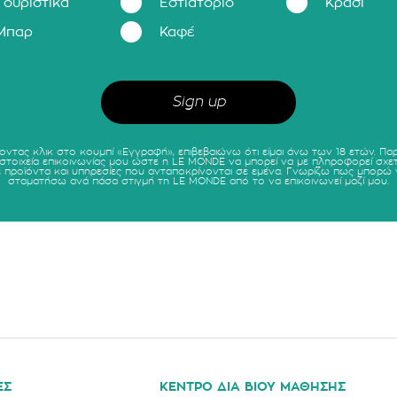
Τουριστικά
Εστιατόριο
Κρασί
Μπαρ
Καφέ
οντας κλικ στο κουμπί «Εγγραφή», επιβεβαιώνω ότι είμαι άνω των 18 ετών. Πα
 στοιχεία επικοινωνίας μου ώστε η LE MONDE να μπορεί να με πληροφορεί σχετ
ε προϊόντα και υπηρεσίες που ανταποκρίνονται σε εμένα. Γνωρίζω πως μπορώ 
σταματήσω ανά πάσα στιγμή τη LE MONDE από το να επικοινωνεί μαζί μου.
ΕΣ
ΚΕΝΤΡΟ ΔΙΑ ΒΙΟΥ ΜΑΘΗΣΗΣ