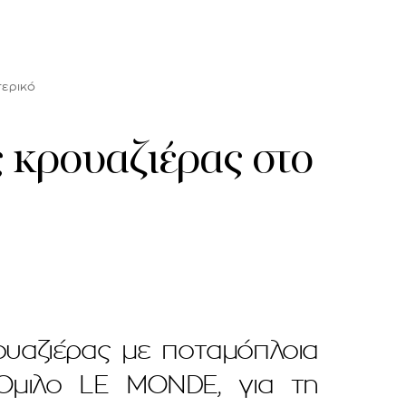
τερικό
 κρουαζιέρας στο
ρουαζιέρας με ποταμόπλοια
 Όμιλο LE MONDE, για τη