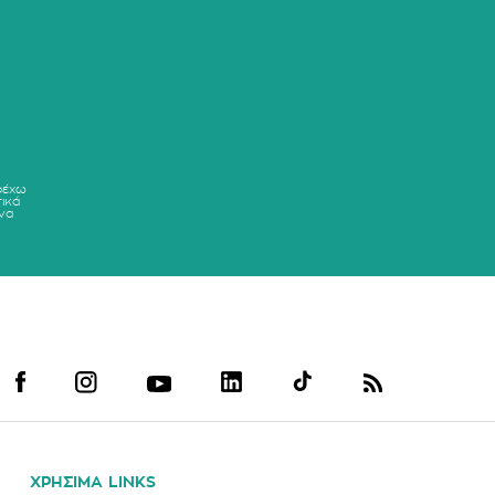
ρέχω
ικά
να
ΧΡΗΣΙΜΑ LINKS