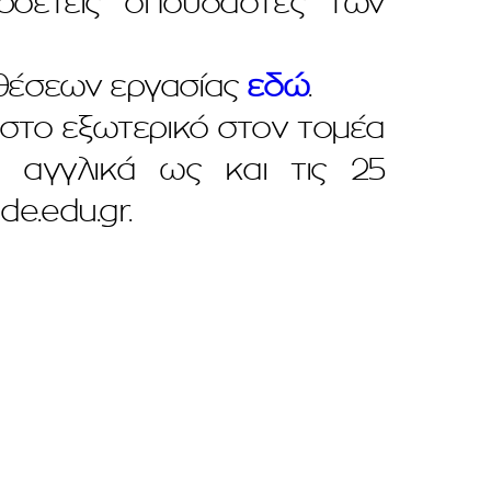
εροετείς σπουδαστές των
ν θέσεων εργασίας
εδώ
.
 στο εξωτερικό στον τομέα
α αγγλικά ως και τις 25
de.edu.gr
.