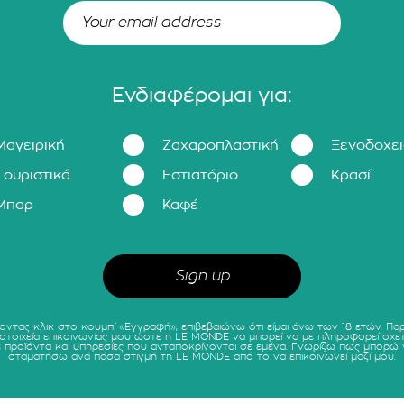
Ενδιαφέρομαι για:
Μαγειρική
Ζαχαροπλαστική
Ξενοδοχε
Τουριστικά
Εστιατόριο
Κρασί
Μπαρ
Καφέ
οντας κλικ στο κουμπί «Εγγραφή», επιβεβαιώνω ότι είμαι άνω των 18 ετών. Πα
 στοιχεία επικοινωνίας μου ώστε η LE MONDE να μπορεί να με πληροφορεί σχετ
ε προϊόντα και υπηρεσίες που ανταποκρίνονται σε εμένα. Γνωρίζω πως μπορώ 
σταματήσω ανά πάσα στιγμή τη LE MONDE από το να επικοινωνεί μαζί μου.