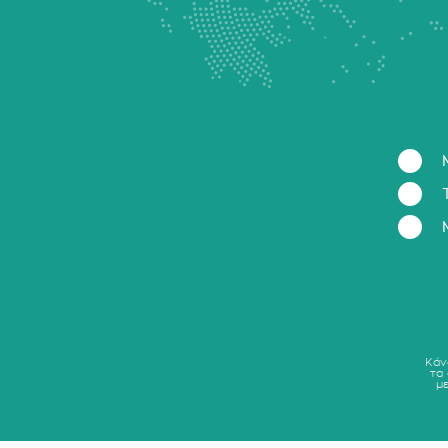
Κάν
τα
μ