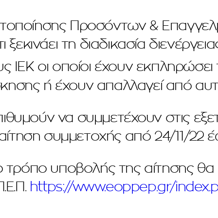
στοποίησης Προσόντων & Επαγγε
ότι ξεκινάει τη διαδικασία διενέργ
ς ΙΕΚ οι οποίοι έχουν εκπληρώσει 
κησης ή έχουν απαλλαγεί από αυτ
πιθυμούν να συμμετέχουν στις εξετ
ίτηση συμμετοχής από 24/11/22 έω
ο τρόπο υποβολής της αίτησης θα 
Π.Ε.Π.
https://www.eoppep.gr/index.p