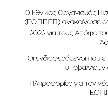
Ο Εθνικός Οργανισμός Πι
(Ε.Ο.Π.Π.Ε.Π.) ανακοίνωσε 
2022 για τους Απόφοιτου
Άσ
Οι ενδιαφερόμενοι που ε
υποβάλλουν α
Πληροφορίες για τον νέ
Ε.Ο.Π.