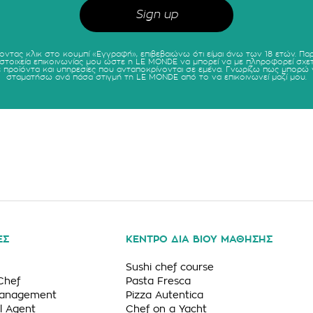
οντας κλικ στο κουμπί «Εγγραφή», επιβεβαιώνω ότι είμαι άνω των 18 ετών. Πα
 στοιχεία επικοινωνίας μου ώστε η LE MONDE να μπορεί να με πληροφορεί σχετ
ε προϊόντα και υπηρεσίες που ανταποκρίνονται σε εμένα. Γνωρίζω πως μπορώ 
σταματήσω ανά πάσα στιγμή τη LE MONDE από το να επικοινωνεί μαζί μου.
ΕΣ
ΚΕΝΤΡΟ ΔΙΑ ΒΙΟΥ ΜΑΘΗΣΗΣ
Sushi chef course
Chef
Pasta Fresca
Management
Pizza Autentica
l Agent
Chef on a Yacht