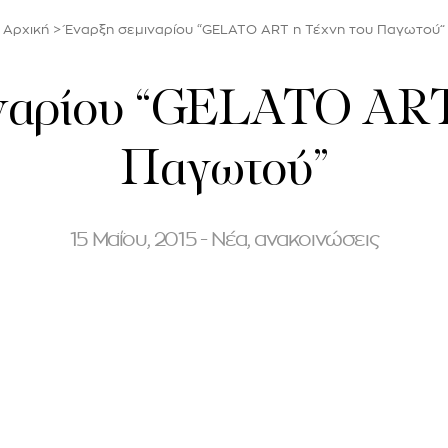
Αρχική
>
Έναρξη σεμιναρίου “GELATO ART η Τέχνη του Παγωτού”
ναρίου “GELATO ART
Παγωτού”
15 Μαΐου, 2015 - Νέα, ανακοινώσεις