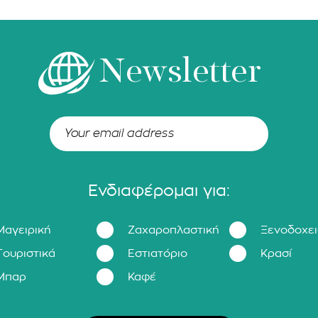
Newsletter
Ενδιαφέρομαι για:
Μαγειρική
Ζαχαροπλαστική
Ξενοδοχε
Τουριστικά
Εστιατόριο
Κρασί
Μπαρ
Καφέ