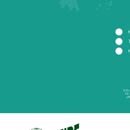
Κάν
τα
μ