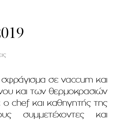
2019
ις
ο σφράγισμα σε vaccum και
όνου και των θερμοκρασιών
 ο chef και καθηγητής της
υς συμμετέχοντες και