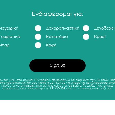
Ενδιαφέρομαι για:
Μαγειρική
Ζαχαροπλαστική
Ξενοδοχε
Τουριστικά
Εστιατόριο
Κρασί
Μπαρ
Καφέ
οντας κλικ στο κουμπί «Εγγραφή», επιβεβαιώνω ότι είμαι άνω των 18 ετών. Πα
 στοιχεία επικοινωνίας μου ώστε η LE MONDE να μπορεί να με πληροφορεί σχετ
ε προϊόντα και υπηρεσίες που ανταποκρίνονται σε εμένα. Γνωρίζω πως μπορώ 
σταματήσω ανά πάσα στιγμή τη LE MONDE από το να επικοινωνεί μαζί μου.