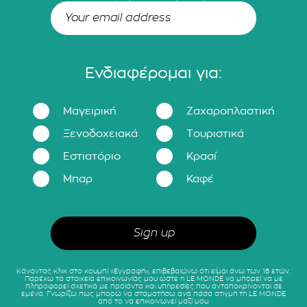
Ενδιαφέρομαι για:
Μαγειρική
Ζαχαροπλαστική
Ξενοδοχειακά
Τουριστικά
Εστιατόριο
Κρασί
Μπαρ
Καφέ
Κάνοντας κλικ στο κουμπί «Εγγραφή», επιβεβαιώνω ότι είμαι άνω των 18 ετών.
Παρέχω τα στοιχεία επικοινωνίας μου ώστε η LE MONDE να μπορεί να με
πληροφορεί σχετικά με προϊόντα και υπηρεσίες που ανταποκρίνονται σε
εμένα. Γνωρίζω πως μπορώ να σταματήσω ανά πάσα στιγμή τη LE MONDE
από το να επικοινωνεί μαζί μου.