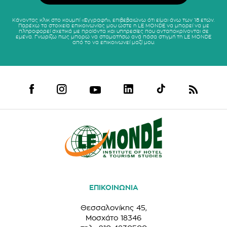
Κάνοντας κλικ στο κουμπί «Εγγραφή», επιβεβαιώνω ότι είμαι άνω των 18 ετών.
Παρέχω τα στοιχεία επικοινωνίας μου ώστε η LE MONDE να μπορεί να με
πληροφορεί σχετικά με προϊόντα και υπηρεσίες που ανταποκρίνονται σε
εμένα. Γνωρίζω πως μπορώ να σταματήσω ανά πάσα στιγμή τη LE MONDE
από το να επικοινωνεί μαζί μου.
ΕΠΙΚΟΙΝΩΝΙΑ
Θεσσαλονίκης 45,
Μοσχάτο 18346