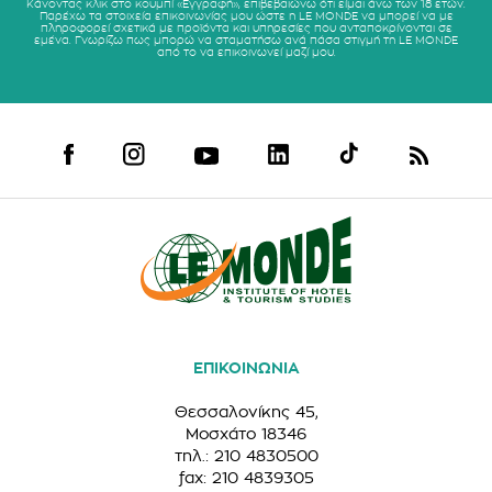
Κάνοντας κλικ στο κουμπί «Εγγραφή», επιβεβαιώνω ότι είμαι άνω των 18 ετών.
Παρέχω τα στοιχεία επικοινωνίας μου ώστε η LE MONDE να μπορεί να με
πληροφορεί σχετικά με προϊόντα και υπηρεσίες που ανταποκρίνονται σε
εμένα. Γνωρίζω πως μπορώ να σταματήσω ανά πάσα στιγμή τη LE MONDE
από το να επικοινωνεί μαζί μου.
ΕΠΙΚΟΙΝΩΝΙΑ
Θεσσαλονίκης 45,
Μοσχάτο 18346
τηλ.: 210 4830500
fax: 210 4839305