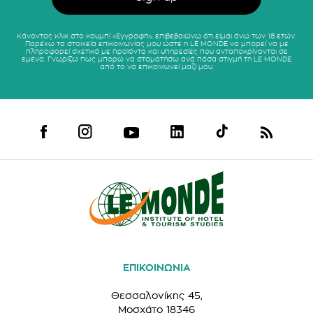
Κάνοντας κλικ στο κουμπί «Εγγραφή», επιβεβαιώνω ότι είμαι άνω των 18 ετών.
Παρέχω τα στοιχεία επικοινωνίας μου ώστε η LE MONDE να μπορεί να με
πληροφορεί σχετικά με προϊόντα και υπηρεσίες που ανταποκρίνονται σε
εμένα. Γνωρίζω πως μπορώ να σταματήσω ανά πάσα στιγμή τη LE MONDE
από το να επικοινωνεί μαζί μου.
ΕΠΙΚΟΙΝΩΝΙΑ
Θεσσαλονίκης 45,
Μοσχάτο 18346