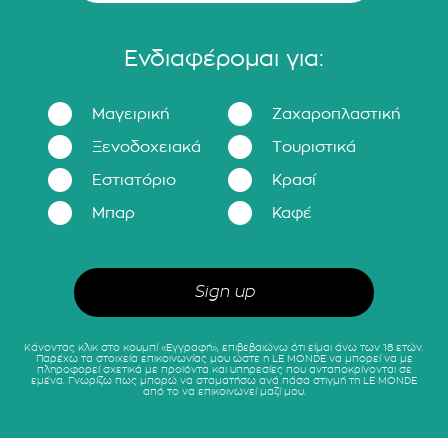
Ενδιαφέρομαι για:
Μαγειρική
Ζαχαροπλαστική
Ξενοδοχειακά
Τουριστικά
Εστιατόριο
Κρασί
Μπαρ
Καφέ
Κάνοντας κλικ στο κουμπί «Εγγραφή», επιβεβαιώνω ότι είμαι άνω των 18 ετών.
Παρέχω τα στοιχεία επικοινωνίας μου ώστε η LE MONDE να μπορεί να με
πληροφορεί σχετικά με προϊόντα και υπηρεσίες που ανταποκρίνονται σε
εμένα. Γνωρίζω πως μπορώ να σταματήσω ανά πάσα στιγμή τη LE MONDE
από το να επικοινωνεί μαζί μου.