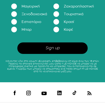
Μαγειρική
Ζαχαροπλαστική
Ξενοδοχειακά
Τουριστικά
Εστιατόριο
Κρασί
Μπαρ
Καφέ
Κάνοντας κλικ στο κουμπί «Εγγραφή», επιβεβαιώνω ότι είμαι άνω των 18 ετών.
Παρέχω τα στοιχεία επικοινωνίας μου ώστε η LE MONDE να μπορεί να με
πληροφορεί σχετικά με προϊόντα και υπηρεσίες που ανταποκρίνονται σε
εμένα. Γνωρίζω πως μπορώ να σταματήσω ανά πάσα στιγμή τη LE MONDE
από το να επικοινωνεί μαζί μου.