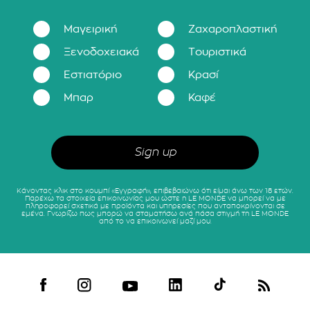
Μαγειρική
Ζαχαροπλαστική
Ξενοδοχειακά
Τουριστικά
Εστιατόριο
Κρασί
Μπαρ
Καφέ
Κάνοντας κλικ στο κουμπί «Εγγραφή», επιβεβαιώνω ότι είμαι άνω των 18 ετών.
Παρέχω τα στοιχεία επικοινωνίας μου ώστε η LE MONDE να μπορεί να με
πληροφορεί σχετικά με προϊόντα και υπηρεσίες που ανταποκρίνονται σε
εμένα. Γνωρίζω πως μπορώ να σταματήσω ανά πάσα στιγμή τη LE MONDE
από το να επικοινωνεί μαζί μου.