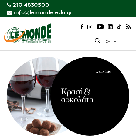
210 4830500
info@lemonde.edu.gr
ΕΛ
Σεμινάρια
Κρασί &
σοκολάτα