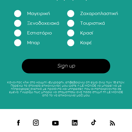
Μαγειρική
Ζαχαροπλαστική
Ξενοδοχειακά
Τουριστικά
Εστιατόριο
Κρασί
Μπαρ
Καφέ
Κάνοντας κλικ στο κουμπί «Εγγραφή», επιβεβαιώνω ότι είμαι άνω των 18 ετών.
Παρέχω τα στοιχεία επικοινωνίας μου ώστε η LE MONDE να μπορεί να με
πληροφορεί σχετικά με προϊόντα και υπηρεσίες που ανταποκρίνονται σε
εμένα. Γνωρίζω πως μπορώ να σταματήσω ανά πάσα στιγμή τη LE MONDE
από το να επικοινωνεί μαζί μου.