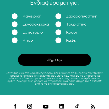
Ενδιαφέρομαι για:
Μαγειρική
Ζαχαροπλαστική
Ξενοδοχειακά
Τουριστικά
Εστιατόριο
Κρασί
Μπαρ
Καφέ
Κάνοντας κλικ στο κουμπί «Εγγραφή», επιβεβαιώνω ότι είμαι άνω των 18 ετών.
Παρέχω τα στοιχεία επικοινωνίας μου ώστε η LE MONDE να μπορεί να με
πληροφορεί σχετικά με προϊόντα και υπηρεσίες που ανταποκρίνονται σε
εμένα. Γνωρίζω πως μπορώ να σταματήσω ανά πάσα στιγμή τη LE MONDE
από το να επικοινωνεί μαζί μου.