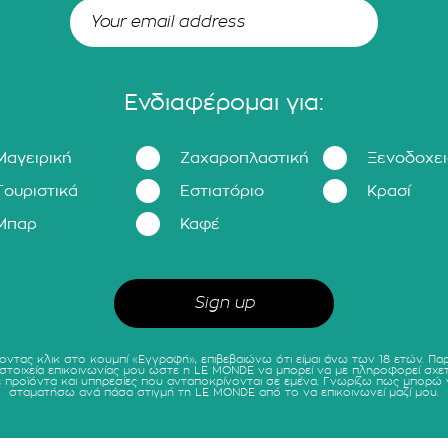
Ενδιαφέρομαι για:
Μαγειρική
Ζαχαροπλαστική
Ξενοδοχε
Τουριστικά
Εστιατόριο
Κρασί
Μπαρ
Καφέ
οντας κλικ στο κουμπί «Εγγραφή», επιβεβαιώνω ότι είμαι άνω των 18 ετών. Πα
 στοιχεία επικοινωνίας μου ώστε η LE MONDE να μπορεί να με πληροφορεί σχετ
ε προϊόντα και υπηρεσίες που ανταποκρίνονται σε εμένα. Γνωρίζω πως μπορώ 
σταματήσω ανά πάσα στιγμή τη LE MONDE από το να επικοινωνεί μαζί μου.