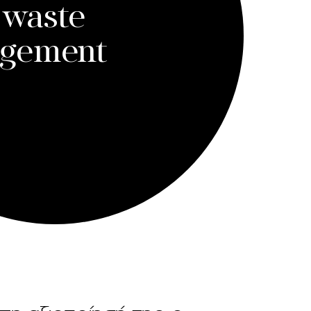
 waste
gement