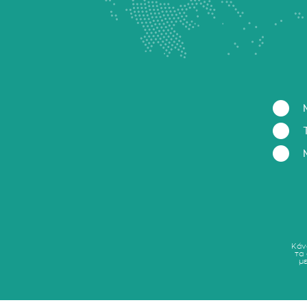
Κάν
τα
μ