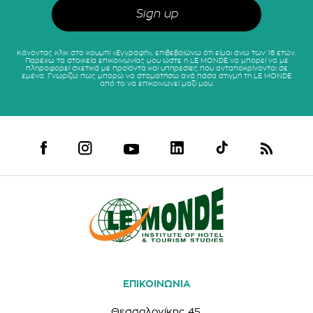
Κάνοντας κλικ στο κουμπί «Εγγραφή», επιβεβαιώνω ότι είμαι άνω των 18 ετών.
Παρέχω τα στοιχεία επικοινωνίας μου ώστε η LE MONDE να μπορεί να με
πληροφορεί σχετικά με προϊόντα και υπηρεσίες που ανταποκρίνονται σε
εμένα. Γνωρίζω πως μπορώ να σταματήσω ανά πάσα στιγμή τη LE MONDE
από το να επικοινωνεί μαζί μου.
ΕΠΙΚΟΙΝΩΝΙΑ
Θεσσαλονίκης 45,