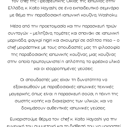
τον chef της Πρεσβευτικής Οικίας της Ιαπωνίας στην
Ελλάδα, κ. Kaito Hayashi, σε ένα εκπαιδευτικό σεμινάριο
με θέμα την παραδοσιακή ιαπωνική κουζίνα, Washoku.
Μέσα από την προετοιμασία και την παρασκευή τριών
συνταγών – μελιτζάνα, τομάτες και σπανάκι σε ιαπωνική
μαρινάδα, φαγκρί nigiri και σκουμπρί σε σάλτσα miso – ο
chef μοιράστηκε με τους σπουδαστές μας τη φιλοσοφία
της παραδοσιακής ιαπωνικής κουζίνας, μιας κουζίνας
στην οποία πρωταγωνιστεί η απλότητα, τα φρέσκα υλικά
και οι ισορροπημένες γεύσεις.
Οι σπουδαστές μας είχαν τη δυνατότητα να
εξοικειωθούν με παραδοσιακές ιαπωνικές τεχνικές
μαγειρικής, όπως είναι: η παρασκευή σούσι, η τέχνη της
σωστής κοπής και διαχείρισης των υλικών, και να
δοκιμάσουν αυθεντικές ιαπωνικές γεύσεις.
Ευχαριστούμε θέρμα τον chef κ. Kaito Hayashi για την
ευγενική του συμμετοχή και τη διάθεσή του να μοιραστεί