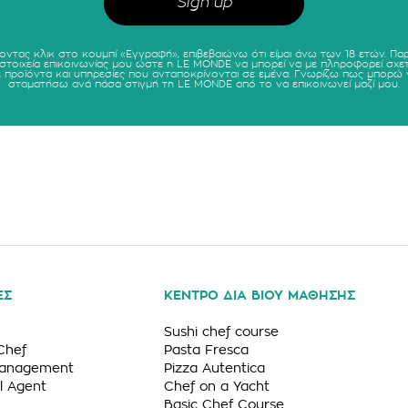
οντας κλικ στο κουμπί «Εγγραφή», επιβεβαιώνω ότι είμαι άνω των 18 ετών. Πα
 στοιχεία επικοινωνίας μου ώστε η LE MONDE να μπορεί να με πληροφορεί σχετ
ε προϊόντα και υπηρεσίες που ανταποκρίνονται σε εμένα. Γνωρίζω πως μπορώ 
σταματήσω ανά πάσα στιγμή τη LE MONDE από το να επικοινωνεί μαζί μου.
ΕΣ
ΚΕΝΤΡΟ ΔΙΑ ΒΙΟΥ ΜΑΘΗΣΗΣ
Sushi chef course
Chef
Pasta Fresca
Management
Pizza Autentica
l Agent
Chef on a Yacht
Basic Chef Course