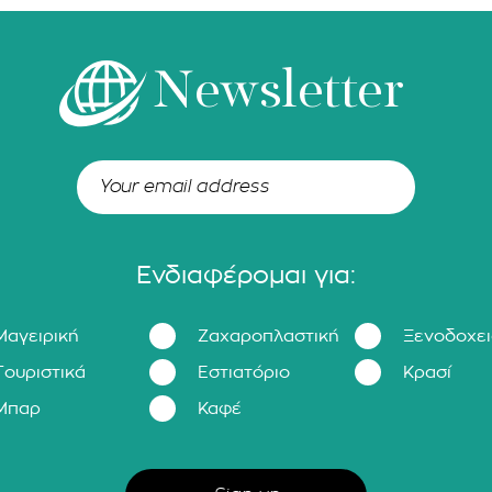
Newsletter
Ενδιαφέρομαι για:
Μαγειρική
Ζαχαροπλαστική
Ξενοδοχε
Τουριστικά
Εστιατόριο
Κρασί
Μπαρ
Καφέ