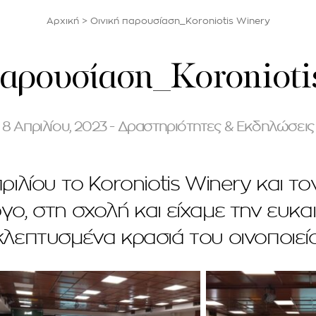
Αρχική
>
Οινική παρουσίαση_Koroniotis Winery
παρουσίαση_Koronioti
8 Απριλίου, 2023 - Δραστηριότητες & Εκδηλώσεις
ριλίου το Koroniotis Winery και το
όγο, στη σχολή και είχαμε την ευκ
κλεπτυσμένα κρασιά του οινοποιείο