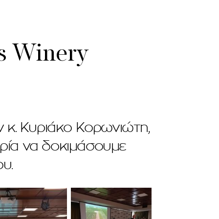
s Winery
ν κ. Κυριάκο Κορωνιώτη,
αιρία να δοκιμάσουμε
υ.