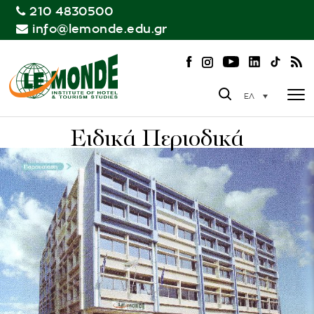
210 4830500
info@lemonde.edu.gr
ΕΛ
Ειδικά Περιοδικά