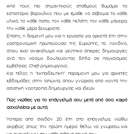
Από τους πιο σημαντικούς σταθμούς θυμάμαι το
εστιατόριο βαρούλκο που με έμαθε να σέβομαι το κάθε
υλικό, το κάθε πιάτο, τον κάθε πελάτη, τον κάθε μάγειρα,
την κάθε μέρα ξεχωριστά.
Επίσης, η διαμονή μου και η εργασία για αρκετά έτη στην
γαστρονομική πρωτεύουσα της Ευρώπης, το Λονδίνο,
όπου εκεί ανακάλυψα και γεύτηκα άπειρες δημιουργίες
ανά τον κόσμο δουλεύοντας δίπλα σε παγκόσμιας
εμβέλειας Chef-Δημιουργούς.
Και τέλος η ‘’εκπαιδευτική’’ παραμονή μου για αρκετές
εβδομάδες στην Ιαπωνία, όπου γνώρισα από κοντά την
ασιατική νοοτροπία δημιουργίας και ιδεών.
Πώς νιώθεις για το επάγγελμά σου μετά από όσο καιρό
ασχολείσαι με αυτό;
Ύστερα από σχεδόν 20 έτη στο επάγγελμα, νιώθω
ακριβώς όπως την πρώτη ημέρα: θέλω να γνωρίσω και
να ανακαλύψω την κάθε πιθανή πτυχή του.