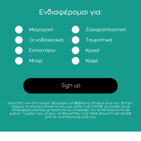
Ενδιαφέρομαι για:
Μαγειρική
Ζαχαροπλαστική
Ξενοδοχειακά
Τουριστικά
Εστιατόριο
Κρασί
Μπαρ
Καφέ
Κάνοντας κλικ στο κουμπί «Εγγραφή», επιβεβαιώνω ότι είμαι άνω των 18 ετών.
Παρέχω τα στοιχεία επικοινωνίας μου ώστε η LE MONDE να μπορεί να με
πληροφορεί σχετικά με προϊόντα και υπηρεσίες που ανταποκρίνονται σε
εμένα. Γνωρίζω πως μπορώ να σταματήσω ανά πάσα στιγμή τη LE MONDE
από το να επικοινωνεί μαζί μου.