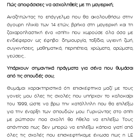
Πώς αποφάσισες να ασχοληθείς με τη μαγειρική;
Αναζητώντας το επάγγελμα που θα ακολουθήσω στην
άγουρη ηλικία των 14 ετών, βρήκα στη μαγειρική και τη
ζαχαροπλαστική ένα «σπίτι» που χωρούσε όλα όσα με
ενδιέφεραν ως έφηβο: δημιουργία, ταξίδια, υγιεινή ζωή,
συγκινήσεις, μαθηματικά, περιπέτεια, χρώματα, αρώματα,
γεύσεις…
Υπάρχουν σημαντικά πράγματα για σένα που θυμάσαι
από τις σπουδές σου;
Θυμάμαι χαρακτηριστικά ότι επισκέφτηκα μαζί με τους
γονείς μου όλες τις σχολές που υπήρχαν το καλοκαίρι
του 1999, ώστε να βρω την κατάλληλη που θα επιλέξω
για την έναρξη των σπουδών μου. Γυρνώντας στο σπίτι
με ρώτησαν ποα σχολή θα ήθελα να επιλέξω. Τους
απάντησα πως δεν μπορώ να επιλέξω κάποια γιατί από
όλες τις σχολές που επισκεφτήκαμε ένιωσα πως η LE