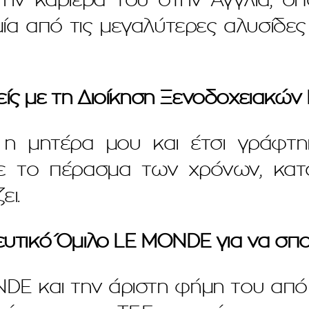
ία από τις μεγαλύτερες αλυσίδες
είς με τη Διοίκηση Ξενοδοχειακών 
 η μητέρα μου και έτσι γράφτηκ
 με το πέρασμα των χρόνων, κα
ει.
ευτικό Όμιλο LE MONDE για να σπο
DE και την άριστη φήμη του από 