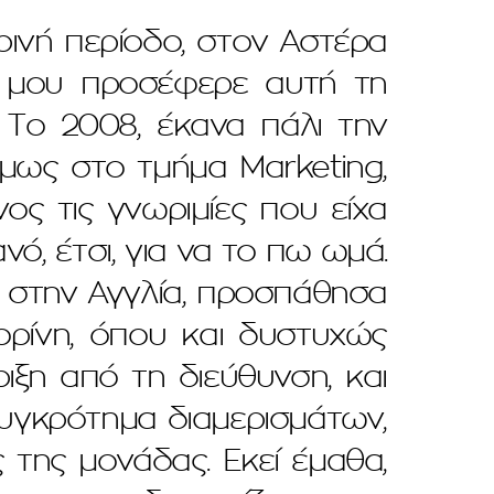
ρινή περίοδο, στον Αστέρα
ν μου προσέφερε αυτή τη
 Το 2008, έκανα πάλι την
μως στο τμήμα Marketing,
ος τις γνωριμίες που είχα
νό, έτσι, για να το πω ωμά.
ου στην Αγγλία, προσπάθησα
ρίνη, όπου και δυστυχώς
ιξη από τη διεύθυνση, και
συγκρότημα διαμερισμάτων,
ς της μονάδας. Εκεί έμαθα,