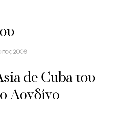
λου
φοιτος 2008
Asia de Cuba του
το Λονδίνο