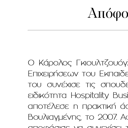
Απόφοι
Ο Κάρολος Γκιουλτζουόγ
Επιχειρήσεων του Εκπαιδ
του συνέχισε τις σπουδ
ειδικότητα Hospitality B
αποτέλεσε η πρακτική ά
Βουλιαγμένης, το 2007. Α
αποφάσισε να συνεχίσει τ