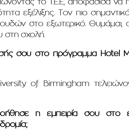
λειώνοντας το Τ.Ε.Ε, αποφάσισα ν
τητα εξέλιξης. Τον πιο σημαντικ
ουδών στο εξωτερικό. Θυμάμαι,
υ στη σχολή.
σής σου στο πρόγραμμα Hotel M
versity of Birmingham τελειώνο
θησε η εμπειρία σου στο εξ
δρομία;