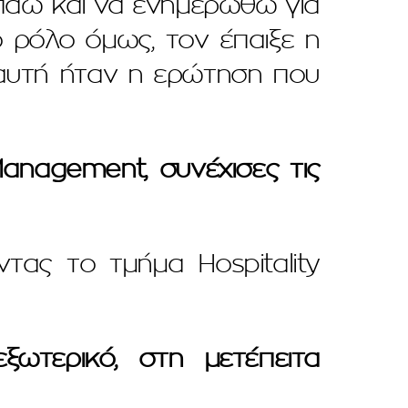
α πάω και να ενημερωθώ για
ό ρόλο όμως, τον έπαιξε η
 αυτή ήταν η ερώτηση που
anagement, συνέχισες τις
ντας το τμήμα Hospitality
ωτερικό, στη μετέπειτα