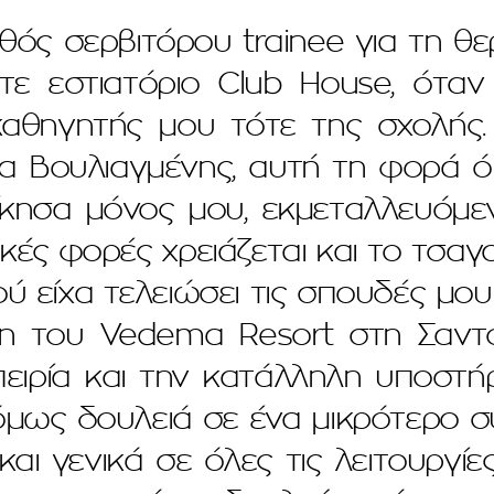
θός σερβιτόρου trainee για τη θε
ότε εστιατόριο Club House, ότα
 καθηγητής μου τότε της σχολής.
α Βουλιαγμένης, αυτή τη φορά ό
ίκησα μόνος μου, εκμεταλλευόμεν
κές φορές χρειάζεται και το τσαγα
ού είχα τελειώσει τις σπουδές μ
on του Vedema Resort στη Σαντο
πειρία και την κατάλληλη υποστήρ
όμως δουλειά σε ένα μικρότερο 
και γενικά σε όλες τις λειτουργίε