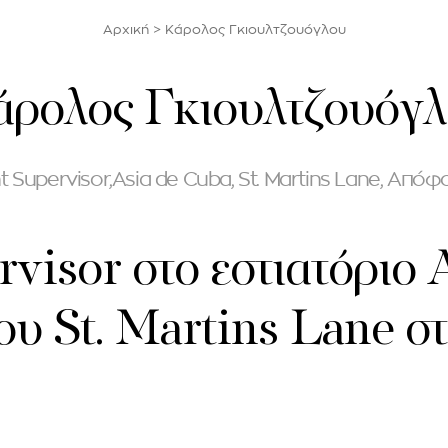
Αρχική
>
Κάρολος Γκιουλτζουόγλου
ρολος Γκιουλτζουόγ
 Supervisor,
Asia de Cuba, St. Martins Lane, Από
rvisor στο εστιατόριο 
ου St. Martins Lane σ