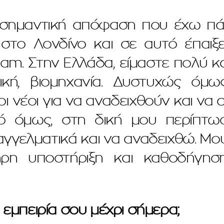
σημαντική απόφαση που έχω πάρ
 στο Λονδίνο και σε αυτό έπαι
am. Στην Ελλάδα, είμαστε πολύ κα
ική, βιομηχανία. Δυστυχώς όμω
 οι νέοι για να αναδειχθούν και να
ό όμως, στη δική μου περίπτω
γγελματικά και να αναδειχθώ. Μο
ρη υποστήριξη και καθοδήγησ
 εμπειρία σου μέχρι σήμερα;