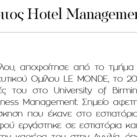
τος Hotel Manageme
λου, αποφοίτησε από το τμήμα 
ευτικού Ομίλου LE MONDE, το 2
ές του στο University of Birmi
usiness Management. Σημείο αφετη
σκηση που έκανε στο εστιατόρι
φού εργάστηκε σε εστιατόρια κα
ην καριέρα του στην Αγγλία, όπο