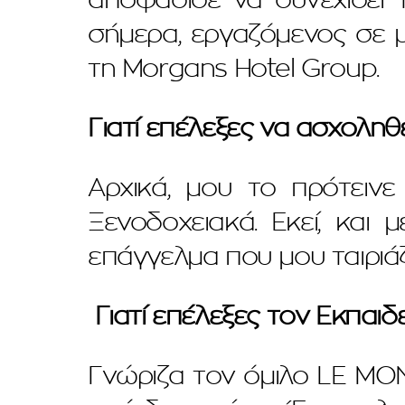
σήμερα, εργαζόμενος σε μ
τη Morgans Hotel Group.
Γιατί επέλεξες να ασχοληθ
Αρχικά, μου το πρότεινε
Ξενοδοχειακά. Εκεί, και
επάγγελμα που μου ταιριάζ
Γιατί επέλεξες τον Εκπαιδ
Γνώριζα τον όμιλο LE MON