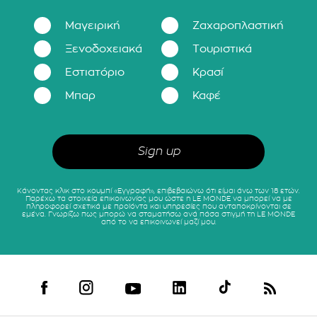
Μαγειρική
Ζαχαροπλαστική
Ξενοδοχειακά
Τουριστικά
Εστιατόριο
Κρασί
Μπαρ
Καφέ
Κάνοντας κλικ στο κουμπί «Εγγραφή», επιβεβαιώνω ότι είμαι άνω των 18 ετών.
Παρέχω τα στοιχεία επικοινωνίας μου ώστε η LE MONDE να μπορεί να με
πληροφορεί σχετικά με προϊόντα και υπηρεσίες που ανταποκρίνονται σε
εμένα. Γνωρίζω πως μπορώ να σταματήσω ανά πάσα στιγμή τη LE MONDE
από το να επικοινωνεί μαζί μου.