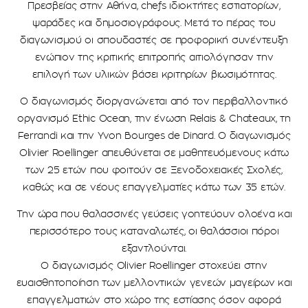
Πρεσβείας στην Αθήνα, chefs ιδιοκτήτες εστιατορίων,
ψαράδες και δημοσιογράφους. Μετά το πέρας του
διαγωνισμού οι σπουδαστές σε προφορική συνέντευξη
ενώπιον της κριτικής επιτροπής αιτιολόγησαν την
επιλογή των υλικών βάσει κριτηρίων βιωσιμότητας.
Ο διαγωνισμός διοργανώνεται από τον περιβαλλοντικό
οργανισμό Ethic Ocean, την ένωση Relais & Chateaux, τη
Ferrandi και την Yvon Bourges de Dinard. Ο διαγωνισμός
Olivier Roellinger απευθύνεται σε μαθητευόμενους κάτω
των 25 ετών που φοιτούν σε Ξενοδοχειακές Σχολές,
καθώς και σε νέους επαγγελματίες κάτω των 35 ετών.
Την ώρα που θαλασσινές γεύσεις γοητεύουν ολοένα και
περισσότερο τους καταναλωτές, οι θαλάσσιοι πόροι
εξαντλούνται.
Ο διαγωνισμός Olivier Roellinger στοχεύει στην
ευαισθητοποίηση των μελλοντικών γενεών μαγείρων και
επαγγελματιών στο χώρο της εστίασης όσον αφορά