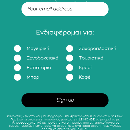
Ενδιαφέρομαι για:
Μαγειρική
Ζαχαροπλαστική
Ξενοδοχειακά
Τουριστικά
Εστιατόριο
Κρασί
Μπαρ
Καφέ
Κάνοντας κλικ στο κουμπί «Εγγραφή», επιβεβαιώνω ότι είμαι άνω των 18 ετών.
Παρέχω τα στοιχεία επικοινωνίας μου ώστε η LE MONDE να μπορεί να με
πληροφορεί σχετικά με προϊόντα και υπηρεσίες που ανταποκρίνονται σε
εμένα. Γνωρίζω πως μπορώ να σταματήσω ανά πάσα στιγμή τη LE MONDE
από το να επικοινωνεί μαζί μου.