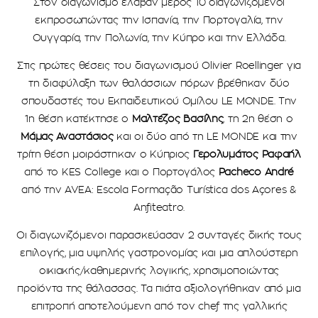
Στον διαγωνισμό έλαβαν μέρος 10 διαγωνιζόμενοι
εκπροσωπώντας την Ισπανία, την Πορτογαλία, την
Ουγγαρία, την Πολωνία, την Κύπρο και την Ελλάδα.
Στις πρώτες θέσεις του διαγωνισμού Olivier Roellinger για
τη διαφύλαξη των θαλάσσιων πόρων βρέθηκαν δύο
σπουδαστές του Εκπαιδευτικού Ομίλου LE MONDE. Την
1η θέση κατέκτησε ο
Μαλτέζος Βασίλης
, τη 2η θέση ο
Μάμας Αναστάσιος
και οι δύο από τη LE MONDE και την
τρίτη θέση μοιράστηκαν ο Κύπριος
Γερολυμάτος Ραφαήλ
από το KES College και ο Πορτογάλος
Pacheco André
από την AVEA: Escola Formação Turística dos Açores &
Anfiteatro.
Οι διαγωνιζόμενοι παρασκεύασαν 2 συνταγές δικής τους
επιλογής, μια υψηλής γαστρονομίας και μια απλούστερη
οικιακής/καθημερινής λογικής, χρησιμοποιώντας
προϊόντα της θάλασσας. Τα πιάτα αξιολογήθηκαν από μια
επιτροπή αποτελούμενη από τον chef της γαλλικής