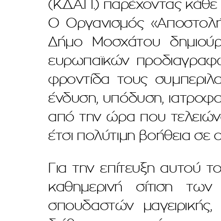
(Κ.Δ.Α.Π.) παρέχοντας κάθε
Ο Οργανισμός «Αποστολή
Δήμο Μοσχάτου δημιούρ
ευρωπαϊκών προδιαγραφών
φροντίδα τους συμπεριλα
ένδυση, υπόδυση, ιατροφα
από την ώρα που τελειών
έτσι πολύτιμη βοήθεια σε 
Για την επίτευξη αυτού τ
καθημερινή σίτιση των
σπουδαστών μαγειρικής, 