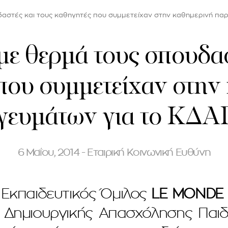
αστές και τους καθηγητές που συμμετείχαν στην καθημερινή π
ε θερμά τους σπουδασ
που συμμετείχαν στην
γευμάτων για το ΚΔ
6 Μαΐου, 2014 - Εταιρική Κοινωνική Ευθύνη
 Εκπαιδευτικός Όμιλος
LE MONDE
ο Δημιουργικής Απασχόλησης Πα