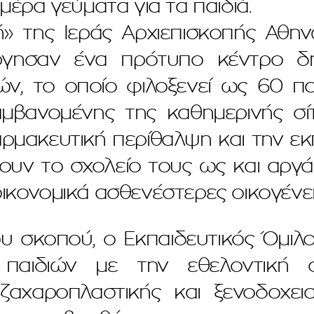
 μέρα γεύματα για τα παιδιά.
» της Ιεράς Αρχιεπισκοπής Αθην
γησαν ένα πρότυπο κέντρο δη
, το οποίο φιλοξενεί ως 60 πα
μβανομένης της καθημερινής σίτι
ρμακευτική περίθαλψη και την ε
ουν το σχολείο τους ως και αργ
οικονομικά ασθενέστερες οικογένει
ου σκοπού, ο Εκπαιδευτικός Όμιλ
 παιδιών με την εθελοντική
ζαχαροπλαστικής και ξενοδοχει