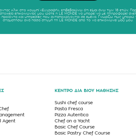
οντας κλικ στο κουμπί «Εγγραφή», επιβεβαιώνω ότι είμαι άνω των 18 ετών. Πα
 στοιχεία επικοινωνίας μου ώστε η LE MONDE να μπορεί να με πληροφορεί σχετ
ε προϊόντα και υπηρεσίες που ανταποκρίνονται σε εμένα. Γνωρίζω πως μπορώ 
σταματήσω ανά πάσα στιγμή τη LE MONDE από το να επικοινωνεί μαζί μου.
ΕΣ
ΚΕΝΤΡΟ ΔΙΑ ΒΙΟΥ ΜΑΘΗΣΗΣ
Sushi chef course
Chef
Pasta Fresca
Management
Pizza Autentica
l Agent
Chef on a Yacht
Basic Chef Course
Basic Pastry Chef Course