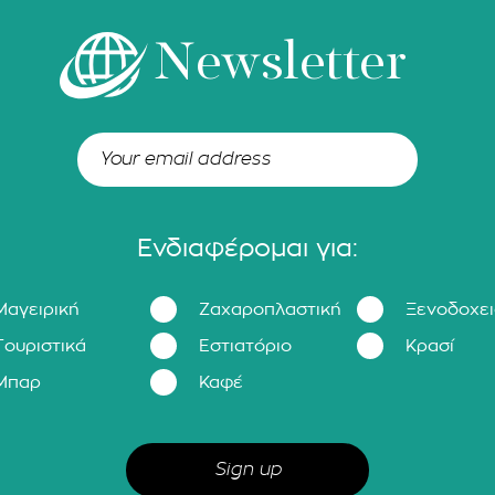
Newsletter
Ενδιαφέρομαι για:
Μαγειρική
Ζαχαροπλαστική
Ξενοδοχε
Τουριστικά
Εστιατόριο
Κρασί
Μπαρ
Καφέ