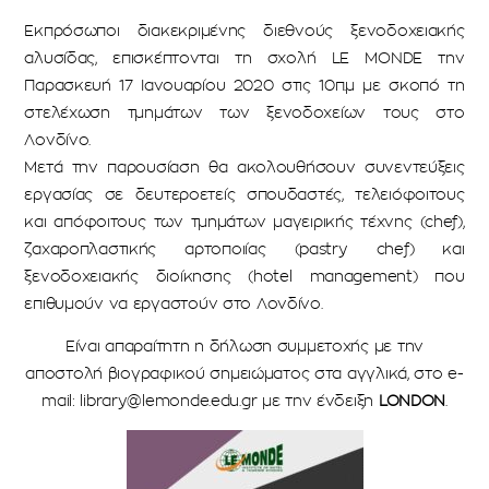
Εκπρόσωποι διακεκριμένης διεθνούς ξενοδοχειακής
αλυσίδας, επισκέπτονται τη σχολή LE MONDE την
Παρασκευή 17 Ιανουαρίου 2020 στις 10π.μ με σκοπό τη
στελέχωση τμημάτων των ξενοδοχείων τους στο
Λονδίνο.
Μετά την παρουσίαση θα ακολουθήσουν συνεντεύξεις
εργασίας σε δευτεροετείς σπουδαστές, τελειόφοιτους
και απόφοιτους των τμημάτων μαγειρικής τέχνης (chef),
ζαχαροπλαστικής αρτοποιίας (pastry chef) και
ξενοδοχειακής διοίκησης (hotel management) που
επιθυμούν να εργαστούν στο Λονδίνο.
Είναι απαραίτητη η δήλωση συμμετοχής με την
αποστολή βιογραφικού σημειώματος στα αγγλικά, στο e-
mail:
library@lemonde.edu.gr
με την ένδειξη
LONDON
.