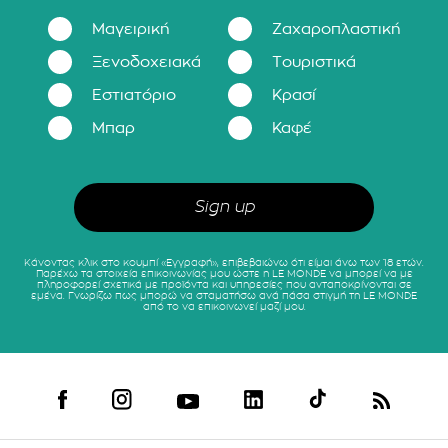
Μαγειρική
Ζαχαροπλαστική
Ξενοδοχειακά
Τουριστικά
Εστιατόριο
Κρασί
Μπαρ
Καφέ
Κάνοντας κλικ στο κουμπί «Εγγραφή», επιβεβαιώνω ότι είμαι άνω των 18 ετών.
Παρέχω τα στοιχεία επικοινωνίας μου ώστε η LE MONDE να μπορεί να με
πληροφορεί σχετικά με προϊόντα και υπηρεσίες που ανταποκρίνονται σε
εμένα. Γνωρίζω πως μπορώ να σταματήσω ανά πάσα στιγμή τη LE MONDE
από το να επικοινωνεί μαζί μου.