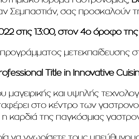
αν Σεμπαστιάν, σας προσκαλoύν τ
022 στις 13:00, στον 4ο όροφο τ
υ προγράμματος μετεκπαίδευσης σ
rofessional Title in Innovative Cuisin
μαγειρικής και υψηλής τεχνολογί
αφέρει στο κέντρο των γαστρονομι
 η καρδιά της παγκόσμιας γαστρον
ρία να γνωρίσετε τους υπεύθυνους