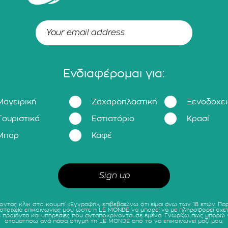
Ενδιαφέρομαι για:
Μαγειρική
Ζαχαροπλαστική
Ξενοδοχε
Τουριστικά
Εστιατόριο
Κρασί
Μπαρ
Καφέ
οντας κλικ στο κουμπί «Εγγραφή», επιβεβαιώνω ότι είμαι άνω των 18 ετών. Πα
 στοιχεία επικοινωνίας μου ώστε η LE MONDE να μπορεί να με πληροφορεί σχετ
ε προϊόντα και υπηρεσίες που ανταποκρίνονται σε εμένα. Γνωρίζω πως μπορώ 
σταματήσω ανά πάσα στιγμή τη LE MONDE από το να επικοινωνεί μαζί μου.