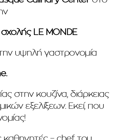
ην
ης σχολής LE MONDE
την υψηλή γαστρονομία
e.
ας στην κουζίνα, διάρκειας
κών εξελίξεων. Εκεί, που
ομίας!
 καθηγητές – chef του