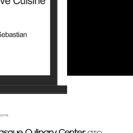
isine
asque Culinary Center
στο