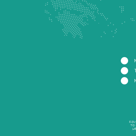
Κάν
τα
μ