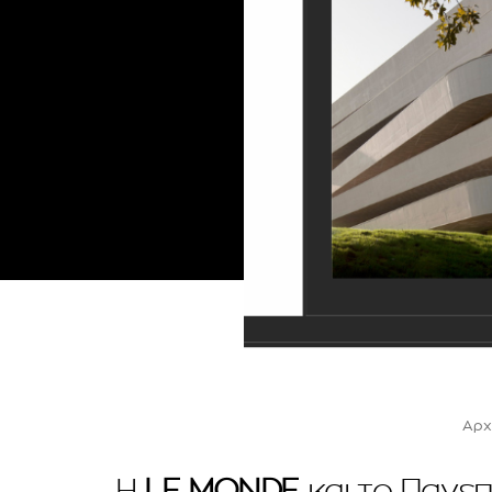
Αρχ
Η
LE MONDE
και τo Πανεπι