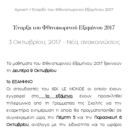
Αρχική
>
Έναρξη του Φθινοπωρινού Εξαμήνου 2017
Έναρξη του Φθινοπωρινού Εξαμήνου 2017
3 Οκτωβρίου, 2017 - Νέα, ανακοινώσεις
Τα μαθήματα του Φθινοπωρινού Εξαμήνου 2017 ξεκινούν
τη
Δευτέρα 9 Οκτωβρίου
.
1ο ΕΞΑΜΗΝΟ
Οι σπουδαστές του ΙΙΕΚ LE MONDE οι οποίοι έχουν
εγγραφεί στο
1ο εξάμηνο
, έχουν προσκληθεί
τηλεφωνικά από τη Γραμματεία της Σχολής για την
εναρκτήρια ενημέρωση η οποία θα πραγματοποιηθεί σε
συγκεκριμένη ώρα, την
Πέμπτη 5
και την
Παρασκευή 6
Οκτωβρίου
, ανάλογα με την ειδικότητα και το ωράριο