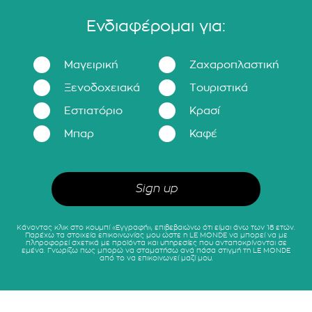
Ενδιαφέρομαι για:
Μαγειρική
Ζαχαροπλαστική
Ξενοδοχειακά
Τουριστικά
Εστιατόριο
Κρασί
Μπαρ
Καφέ
Κάνοντας κλικ στο κουμπί «Εγγραφή», επιβεβαιώνω ότι είμαι άνω των 18 ετών.
Παρέχω τα στοιχεία επικοινωνίας μου ώστε η LE MONDE να μπορεί να με
πληροφορεί σχετικά με προϊόντα και υπηρεσίες που ανταποκρίνονται σε
εμένα. Γνωρίζω πως μπορώ να σταματήσω ανά πάσα στιγμή τη LE MONDE
από το να επικοινωνεί μαζί μου.