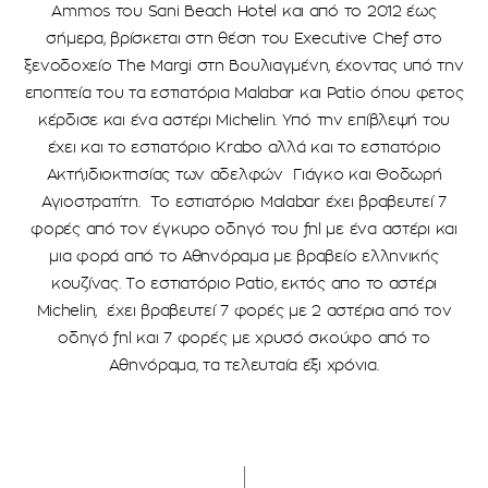
Ammos του Sani Βeach Hotel και από το 2012 έως
σήμερα, βρίσκεται στη θέση του Executive Chef στο
ξενοδοχείο The Μargi στη Bουλιαγμένη, έχοντας υπό την
εποπτεία του τα εστιατόρια Malabar και Patio όπου φετος
κέρδισε και ένα αστέρι Michelin. Υπό την επίβλεψή του
έχει και το εστιατόριο Krabo αλλά και το εστιατόριο
Ακτή,ιδιοκτησίας των αδελφών Γιάγκο και Θοδωρή
Αγιοστρατίτη. Το εστιατόριο Malabar έχει βραβευτεί 7
φορές από τον έγκυρο οδηγό του fnl με ένα αστέρι και
μια φορά από το Αθηνόραμα με βραβείο ελληνικής
κουζίνας. Τo εστιατόριο Patio, εκτός απο το αστέρι
Michelin, έχει βραβευτεί 7 φορές με 2 αστέρια από τον
οδηγό fnl και 7 φορές με χρυσό σκούφο από το
Αθηνόραμα, τα τελευταία έξι χρόνια.