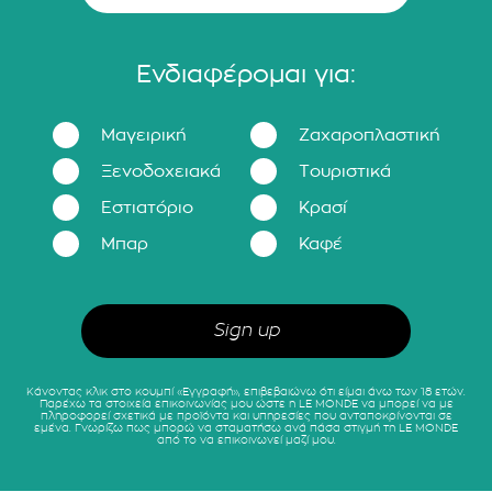
Ενδιαφέρομαι για:
Μαγειρική
Ζαχαροπλαστική
Ξενοδοχειακά
Τουριστικά
Εστιατόριο
Κρασί
Μπαρ
Καφέ
Κάνοντας κλικ στο κουμπί «Εγγραφή», επιβεβαιώνω ότι είμαι άνω των 18 ετών.
Παρέχω τα στοιχεία επικοινωνίας μου ώστε η LE MONDE να μπορεί να με
πληροφορεί σχετικά με προϊόντα και υπηρεσίες που ανταποκρίνονται σε
εμένα. Γνωρίζω πως μπορώ να σταματήσω ανά πάσα στιγμή τη LE MONDE
από το να επικοινωνεί μαζί μου.