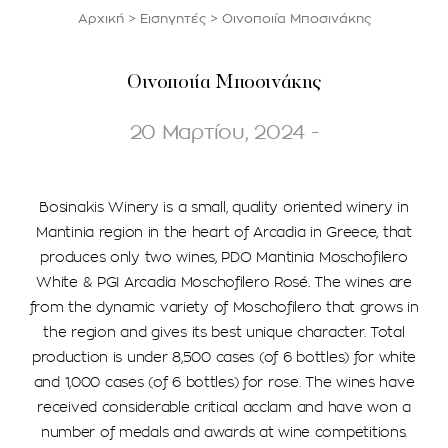
Αρχική
>
Εισηγητές
>
Οινοποιία Μποσινάκης
Οινοποιία Μποσινάκης
20 Μαρτίου, 2024 -
Bosinakis Winery is a small, quality oriented winery in
Mantinia region in the heart of Arcadia in Greece, that
produces only two wines, PDO Mantinia Moschofilero
White & PGI Arcadia Moschofilero Rosé. The wines are
from the dynamic variety of Moschofilero that grows in
the region and gives its best unique character. Total
production is under 8,500 cases (of 6 bottles) for white
and 1,000 cases (of 6 bottles) for rose. The wines have
received considerable critical acclam and have won a
number of medals and awards at wine competitions.