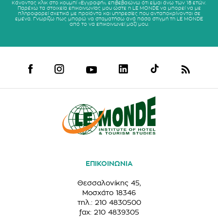
Κάνοντας κλικ στο κουμπί «Εγγραφή», επιβεβαιώνω ότι είμαι άνω των 18 ετών.
Παρέχω τα στοιχεία επικοινωνίας μου ώστε η LE MONDE να μπορεί να με
πληροφορεί σχετικά με προϊόντα και υπηρεσίες που ανταποκρίνονται σε
εμένα. Γνωρίζω πως μπορώ να σταματήσω ανά πάσα στιγμή τη LE MONDE
από το να επικοινωνεί μαζί μου.
ΕΠΙΚΟΙΝΩΝΙΑ
Θεσσαλονίκης 45,
Μοσχάτο 18346
τηλ.: 210 4830500
fax: 210 4839305