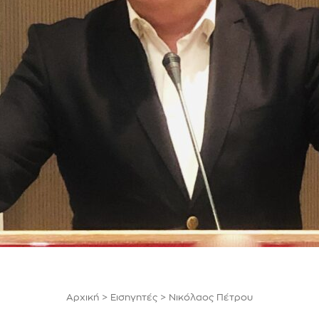
Αρχική
>
Εισηγητές
>
Νικόλαος Πέτρου