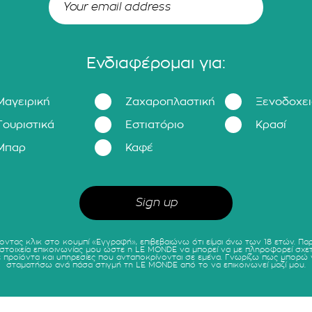
Ενδιαφέρομαι για:
Μαγειρική
Ζαχαροπλαστική
Ξενοδοχε
Τουριστικά
Εστιατόριο
Κρασί
Μπαρ
Καφέ
οντας κλικ στο κουμπί «Εγγραφή», επιβεβαιώνω ότι είμαι άνω των 18 ετών. Πα
 στοιχεία επικοινωνίας μου ώστε η LE MONDE να μπορεί να με πληροφορεί σχετ
ε προϊόντα και υπηρεσίες που ανταποκρίνονται σε εμένα. Γνωρίζω πως μπορώ 
σταματήσω ανά πάσα στιγμή τη LE MONDE από το να επικοινωνεί μαζί μου.