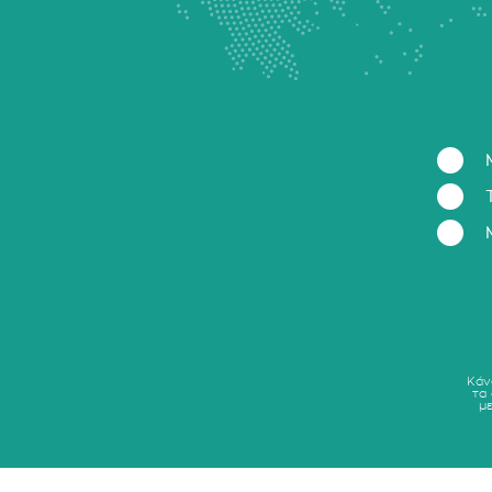
Κάν
τα
μ