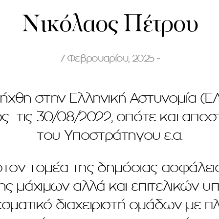
Νικόλαος Πέτρου
7 Φεβρουαρίου, 2025 -
χθη στην Ελληνική Αστυνομία (ΕΛ.
ως τις 30/08/2022, οπότε και απο
του Υποστράτηγου ε.α.
 στον τομέα της δημόσιας ασφάλει
ης μάχιμων αλλά και επιτελικών υ
ματικό διαχειριστή ομάδων με πλ