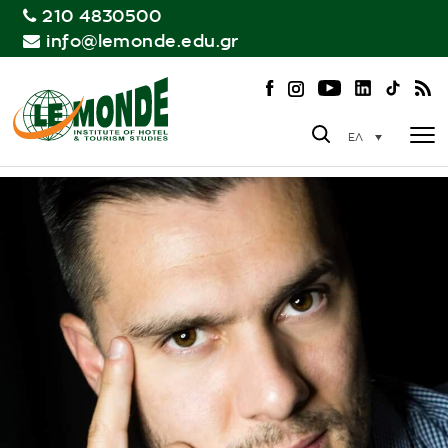
210 4830500
info@lemonde.edu.gr
ΕΛ