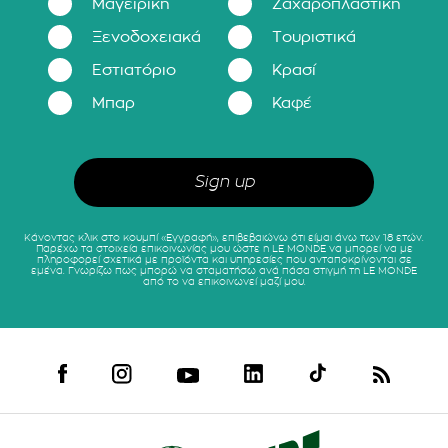
Μαγειρική
Ζαχαροπλαστική
Ξενοδοχειακά
Τουριστικά
Εστιατόριο
Κρασί
Μπαρ
Καφέ
Κάνοντας κλικ στο κουμπί «Εγγραφή», επιβεβαιώνω ότι είμαι άνω των 18 ετών.
Παρέχω τα στοιχεία επικοινωνίας μου ώστε η LE MONDE να μπορεί να με
πληροφορεί σχετικά με προϊόντα και υπηρεσίες που ανταποκρίνονται σε
εμένα. Γνωρίζω πως μπορώ να σταματήσω ανά πάσα στιγμή τη LE MONDE
από το να επικοινωνεί μαζί μου.